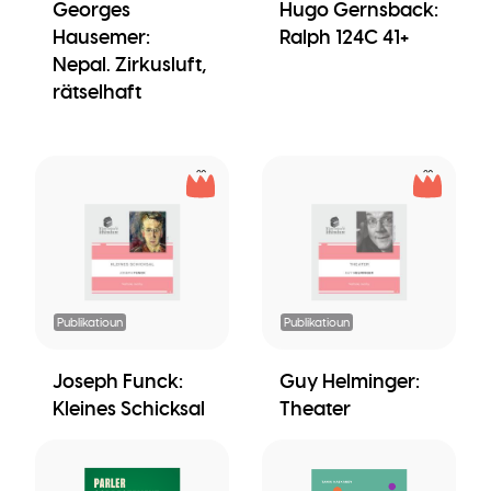
Georges
Hugo Gernsback:
Hausemer:
Ralph 124C 41+
Nepal. Zirkusluft,
rätselhaft
Publikatioun
Publikatioun
Joseph Funck:
Guy Helminger:
Kleines Schicksal
Theater