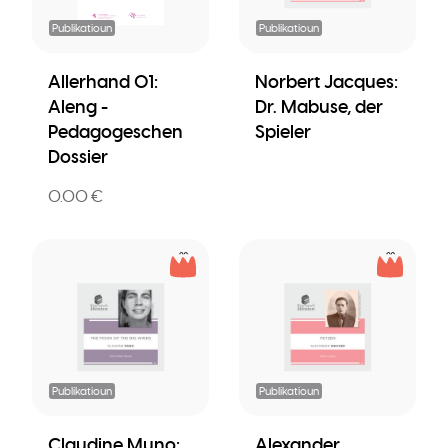
Publikatioun
Publikatioun
Allerhand 01:
Norbert Jacques:
Aleng -
Dr. Mabuse, der
Pedagogeschen
Spieler
Dossier
0.00 €
Publikatioun
Publikatioun
Claudine Muno:
Alexander