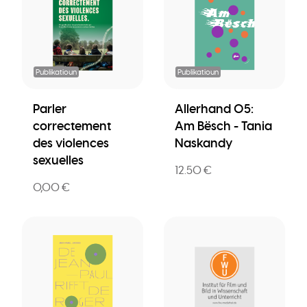
Publikatioun
Publikatioun
Parler
Allerhand 05:
correctement
Am Bësch - Tania
des violences
Naskandy
sexuelles
12.50 €
0,00 €