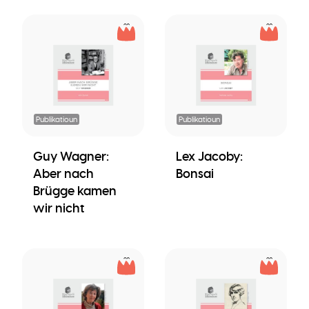
Publikatioun
Publikatioun
Guy Wagner:
Lex Jacoby:
Aber nach
Bonsai
Brügge kamen
wir nicht