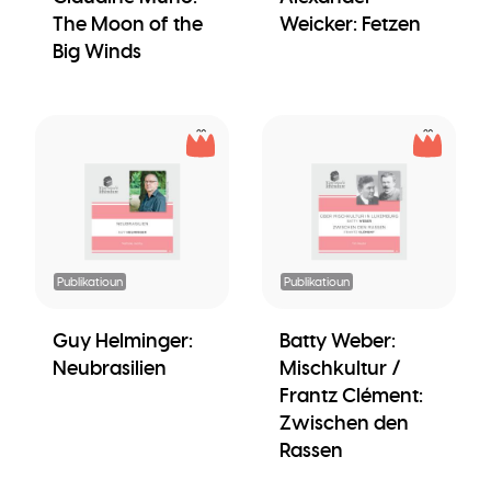
The Moon of the
Weicker: Fetzen
Big Winds
Publikatioun
Publikatioun
Guy Helminger:
Batty Weber:
Neubrasilien
Mischkultur /
Frantz Clément:
Zwischen den
Rassen