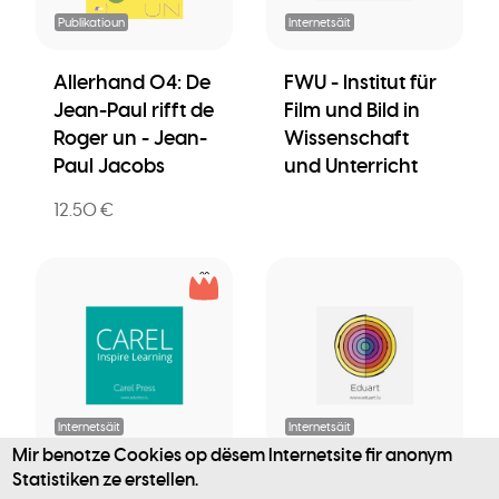
Publikatioun
Internetsäit
Allerhand 04: De
FWU - Institut für
Jean-Paul rifft de
Film und Bild in
Roger un - Jean-
Wissenschaft
Paul Jacobs
und Unterricht
12.50 €
Internetsäit
Internetsäit
Mir benotze Cookies op dësem Internetsite fir anonym
Statistiken ze erstellen.
Carel Press
Eduart