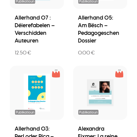
Publikatioun
Publikatioun
Allerhand 07 :
Allerhand 05:
Déierefabelen –
Am Bësch –
Verschidden
Pedagogeschen
Auteuren
Dossier
12.50 €
0.00 €
Publikatioun
Publikatioun
Allerhand 03:
Alexandra
Perl oder Pica –
Fixmer: La reine