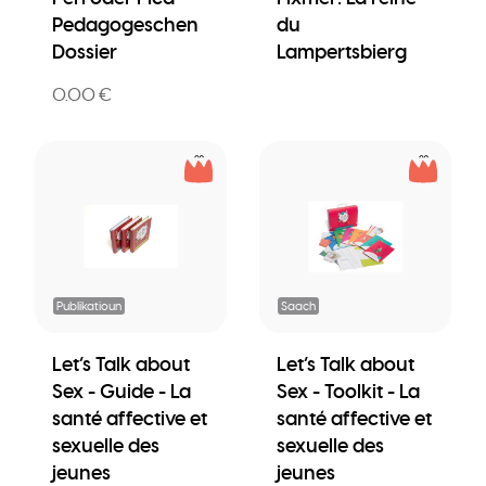
Pedagogeschen
du
Dossier
Lampertsbierg
0.00 €
Publikatioun
Saach
Let’s Talk about
Let’s Talk about
Sex - Guide - La
Sex - Toolkit - La
santé affective et
santé affective et
sexuelle des
sexuelle des
jeunes
jeunes