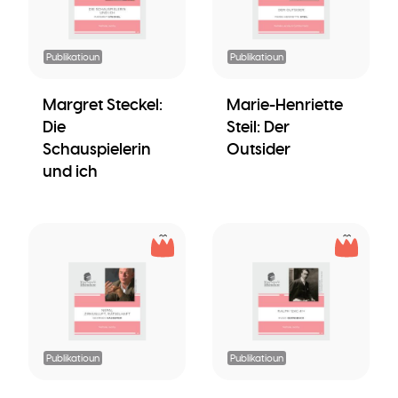
Publikatioun
Publikatioun
Margret Steckel:
Marie-Henriette
Die
Steil: Der
Schauspielerin
Outsider
und ich
Publikatioun
Publikatioun