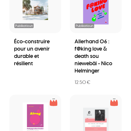
Publikatioun
Publikatioun
Éco-construire
Allerhand 06 :
pour un avenir
f@king love &
durable et
death sou
résilient
niewebäi - Nico
Helminger
12.50 €