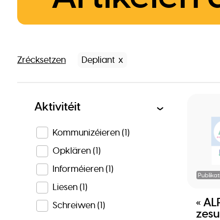
Zrécksetzen
Depliant
Aktivitéit
Kommunizéieren
(1)
Opklären
(1)
Informéieren
(1)
Publikat
Liesen
(1)
« AL
Schreiwen
(1)
zes