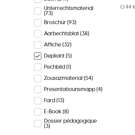
0.44 
Unterrechtsmaterial
(73)
Broschür
(93)
Aarbechtsblat
(38)
Affiche
(32)
Depliant
(5)
Pechbild
(1)
Zousazmaterial
(54)
Presentatiounsmapp
(4)
Fard
(13)
E-Book
(8)
Dossier pédagogique
(3)