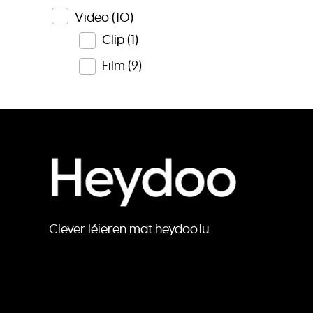
Video
(10)
Clip
(1)
Film
(9)
Clever léieren mat heydoo.lu