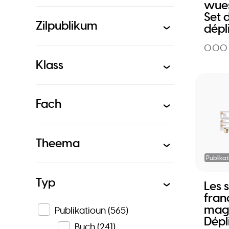
wues
Set 
Zilpublikum
dépl
0.00
Klass
Fach
Theema
Publikat
Typ
Les 
franç
magi
Publikatioun
(565)
Dépl
Buch
(241)