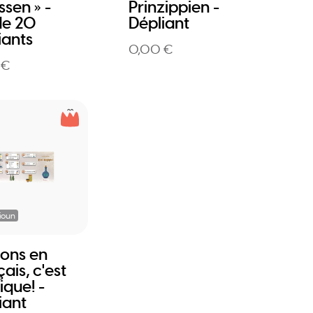
sen » -
Prinzippien -
de 20
Dépliant
iants
0,00 €
 €
ioun
sons en
ais, c'est
que! -
iant