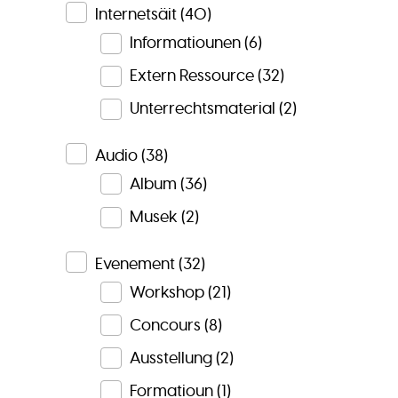
Internetsäit
(40)
Informatiounen
(6)
Extern Ressource
(32)
Unterrechtsmaterial
(2)
Audio
(38)
Album
(36)
Musek
(2)
Evenement
(32)
Workshop
(21)
Concours
(8)
Ausstellung
(2)
Formatioun
(1)