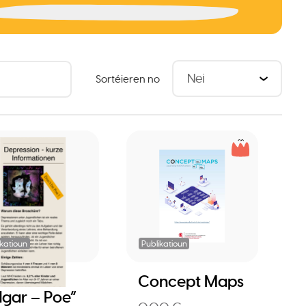
Sortéieren no
ikatioun
Publikatioun
diabook
Concept Maps
dgar – Poe”