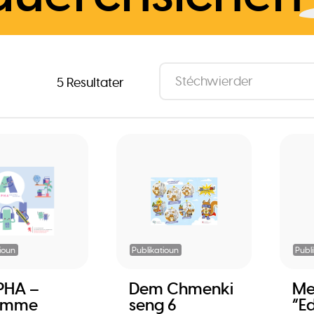
5 Resultater
ioun
Publikatioun
Publ
PHA –
Dem Chmenki
Me
umme
seng 6
“E