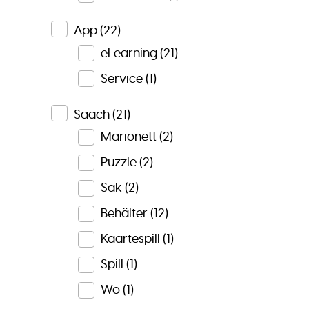
App
(22)
eLearning
(21)
Service
(1)
Saach
(21)
Marionett
(2)
Puzzle
(2)
Sak
(2)
Behälter
(12)
Kaartespill
(1)
Spill
(1)
Wo
(1)