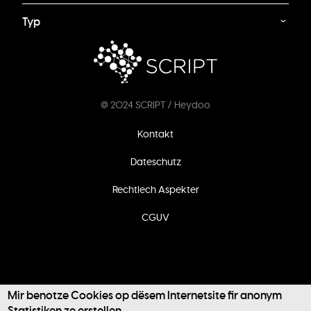
Typ
@ 2024 SCRIPT / Heydoo
Footer
Kontakt
menu
Dateschutz
Rechtlech Aspekter
CGUV
Mir benotze Cookies op dësem Internetsite fir anonym
Statistiken ze erstellen.