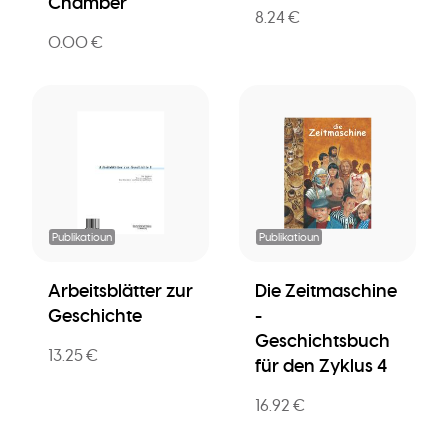
Chamber
8.24 €
0.00 €
Publikatioun
Publikatioun
Arbeitsblätter zur
Die Zeitmaschine
Geschichte
-
Geschichtsbuch
13.25 €
für den Zyklus 4
16.92 €