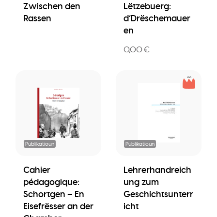
Zwischen den
Lëtzebuerg:
Rassen
d’Drëschemauer
en
0,00 €
Publikatioun
Publikatioun
Cahier
Lehrerhandreich
pédagogique:
ung zum
Schortgen – En
Geschichtsunterr
Eisefrësser an der
icht