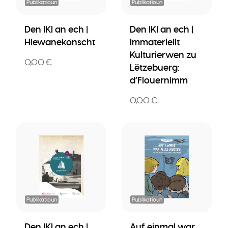
Publikatioun
Publikatioun
Den IKI an ech |
Den IKI an ech |
Hiewanekonscht
Immateriellt
Kulturierwen zu
0,00 €
Lëtzebuerg:
d’Flouernimm
0,00 €
Publikatioun
Publikatioun
Den IKI an ech |
Auf einmal war