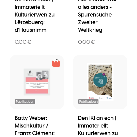
Immateriellt
alles anders -
Kulturierwen zu
Spurensuche
Lëtzebuerg:
Zweiter
d’Hausnimm
Weltkrieg
0,00 €
0.00 €
Publikatioun
Publikatioun
Batty Weber:
Den IKI an ech |
Mischkultur /
Immateriellt
Frantz Clément:
Kulturierwen zu