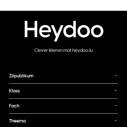
Clever léieren mat heydoo.lu
Zilpublikum
Klass
Fach
Theema