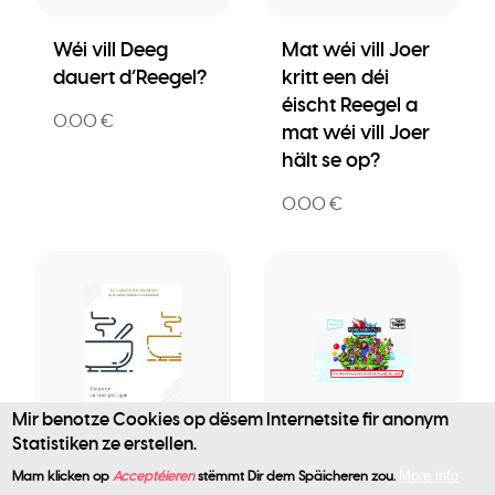
Wéi vill Deeg
Mat wéi vill Joer
dauert d’Reegel?
kritt een déi
éischt Reegel a
0.00 €
mat wéi vill Joer
hält se op?
0.00 €
Mir benotze Cookies op dësem Internetsite fir anonym
Publikatioun
Publikatioun
Statistiken ze erstellen.
User
Le cahier de
FUNdamentals
Mam klicken op
Acceptéieren
stëmmt Dir dem Späicheren zou.
More info