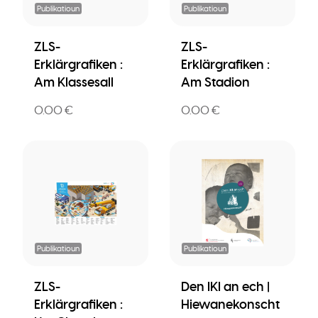
Publikatioun
Publikatioun
ZLS-
ZLS-
Erklärgrafiken :
Erklärgrafiken :
Am Klassesall
Am Stadion
0.00 €
0.00 €
Publikatioun
Publikatioun
ZLS-
Den IKI an ech |
Erklärgrafiken :
Hiewanekonscht