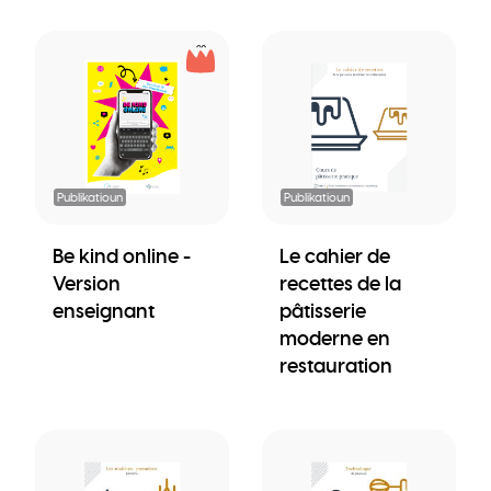
Publikatioun
Publikatioun
Be kind online -
Le cahier de
Version
recettes de la
enseignant
pâtisserie
moderne en
restauration