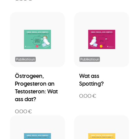
Publikatioun
Publikatioun
Östrogeen,
Wat ass
Progesteron an
Spotting?
Testosteron: Wat
0.00 €
ass dat?
0.00 €