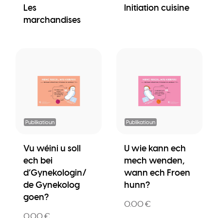
Les
Initiation cuisine
marchandises
Publikatioun
Publikatioun
Vu wéini u soll
U wie kann ech
ech bei
mech wenden,
d’Gynekologin/
wann ech Froen
de Gynekolog
hunn?
goen?
0.00 €
0.00 €