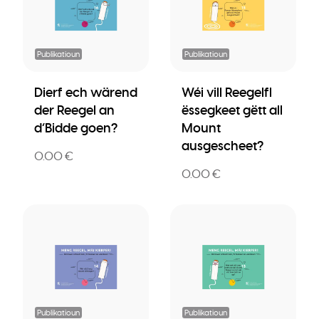
Publikatioun
Publikatioun
Dierf ech wärend
Wéi vill Reegelfl
der Reegel an
ëssegkeet gëtt all
d’Bidde goen?
Mount
ausgescheet?
0.00 €
0.00 €
Publikatioun
Publikatioun