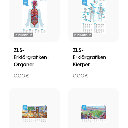
Publikatioun
Publikatioun
ZLS-
ZLS-
Erklärgrafiken :
Erklärgrafiken :
Organer
Kierper
0.00 €
0.00 €