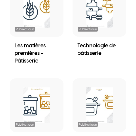
Publikatioun
Publikatioun
Les matières
Technologie de
premières -
pâtisserie
Pâtisserie
Publikatioun
Publikatioun