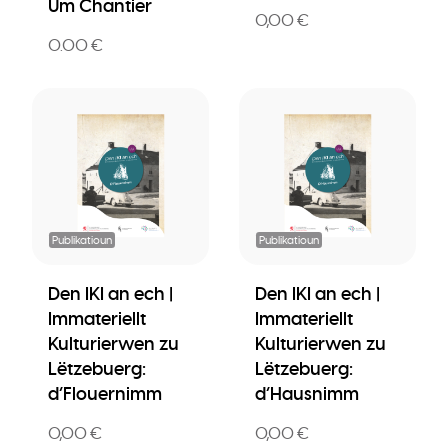
Um Chantier
0,00 €
0.00 €
Publikatioun
Publikatioun
Den IKI an ech |
Den IKI an ech |
Immateriellt
Immateriellt
Kulturierwen zu
Kulturierwen zu
Lëtzebuerg:
Lëtzebuerg:
d’Flouernimm
d’Hausnimm
0,00 €
0,00 €