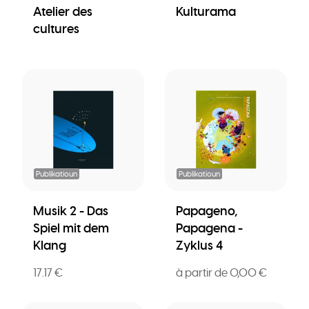
Atelier des
Kulturama
cultures
Publikatioun
Publikatioun
Musik 2 - Das
Papageno,
Spiel mit dem
Papagena -
Klang
Zyklus 4
17.17 €
à partir de 0,00 €