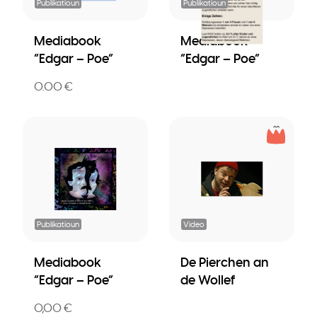
Publikatioun
Publikatioun
Mediabook
Mediabook
“Edgar – Poe”
“Edgar – Poe”
0.00 €
Publikatioun
Video
Mediabook
De Pierchen an
“Edgar – Poe”
de Wollef
0,00 €