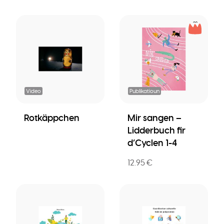
Video
Publikatioun
Rotkäppchen
Mir sangen –
Lidderbuch fir
d’Cyclen 1-4
12.95 €