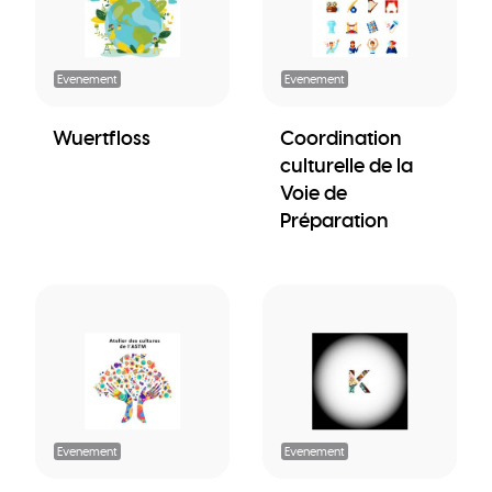
Evenement
Evenement
Wuertfloss
Coordination
culturelle de la
Voie de
Préparation
Evenement
Evenement