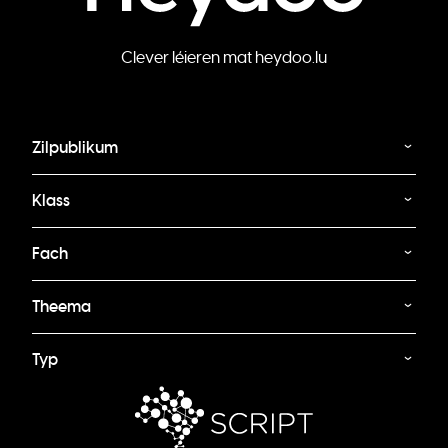
Clever léieren mat heydoo.lu
Zilpublikum
Klass
Fach
Theema
Typ