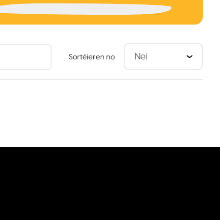
Sortéieren no