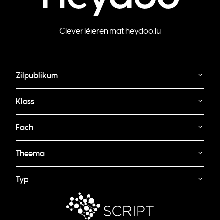
Clever léieren mat heydoo.lu
Zilpublikum
Klass
Fach
Theema
Typ