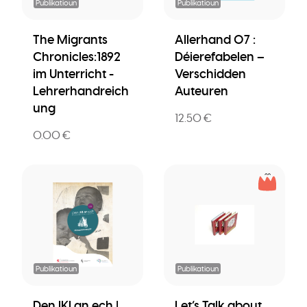
Publikatioun
Publikatioun
The Migrants
Allerhand 07 :
Chronicles:1892
Déierefabelen –
im Unterricht -
Verschidden
Lehrerhandreich
Auteuren
ung
12.50 €
0.00 €
Publikatioun
Publikatioun
Den IKI an ech |
Let’s Talk about