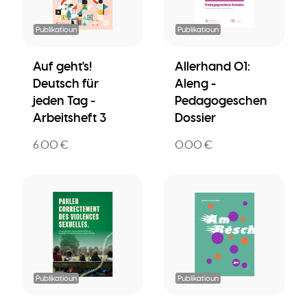
Publikatioun
Publikatioun
Auf geht's!
Allerhand 01:
Deutsch für
Aleng -
jeden Tag -
Pedagogeschen
Arbeitsheft 3
Dossier
6.00 €
0.00 €
Publikatioun
Publikatioun