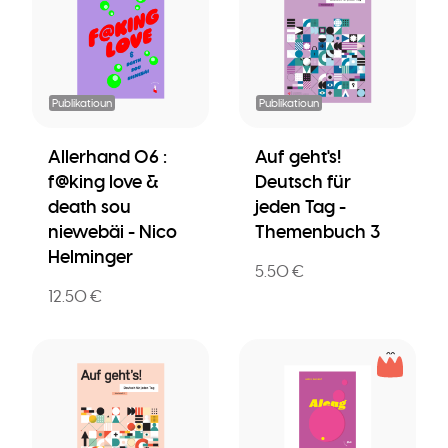
Publikatioun
Publikatioun
Allerhand 06 :
Auf geht's!
f@king love &
Deutsch für
death sou
jeden Tag -
niewebäi - Nico
Themenbuch 3
Helminger
5.50 €
12.50 €