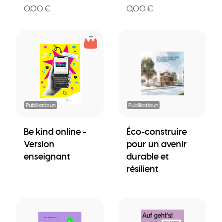
0,00 €
0,00 €
Publikatioun
Publikatioun
Be kind online -
Éco-construire
Version
pour un avenir
enseignant
durable et
résilient