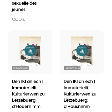
sexuelle des
jeunes
0,00 €
Publikatioun
Publikatioun
Den IKI an ech |
Den IKI an ech |
Immateriellt
Immateriellt
Kulturierwen zu
Kulturierwen zu
Lëtzebuerg:
Lëtzebuerg:
d’Flouernimm
d’Hausnimm