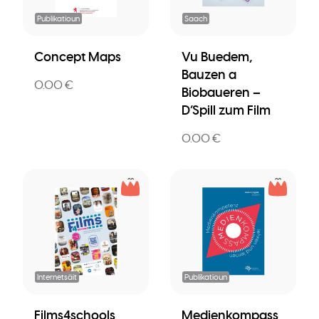
Publikatioun
Saach
Concept Maps
Vu Buedem,
Bauzen a
0.00 €
Biobaueren –
D’Spill zum Film
0.00 €
Internetsäit
Publikatioun
Films4schools
Medienkompass