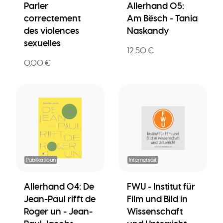
Parler
Allerhand 05:
correctement
Am Bësch - Tania
des violences
Naskandy
sexuelles
12.50 €
0,00 €
Publikatioun
Internetsäit
Allerhand 04: De
FWU - Institut für
Jean-Paul rifft de
Film und Bild in
Roger un - Jean-
Wissenschaft