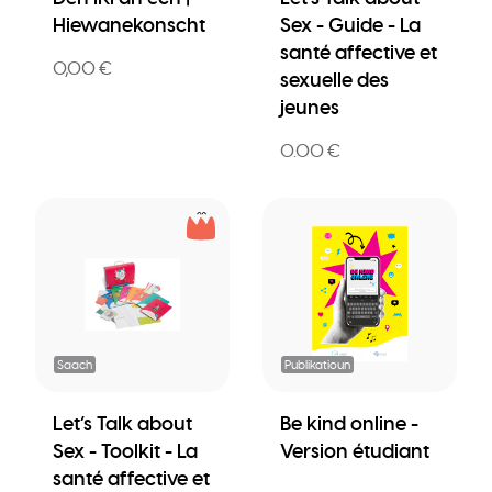
Hiewanekonscht
Sex - Guide - La
santé affective et
0,00 €
sexuelle des
jeunes
0.00 €
Saach
Publikatioun
Let’s Talk about
Be kind online -
Sex - Toolkit - La
Version étudiant
santé affective et