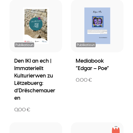
Publikatioun
Publikatioun
Den IKI an ech |
Mediabook
Immateriellt
“Edgar – Poe”
Kulturierwen zu
0.00 €
Lëtzebuerg:
d’Drëschemauer
en
0,00 €