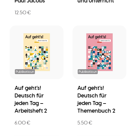
Paul Jacobs
und Unterricht
12.50 €
Publikatioun
Publikatioun
Auf geht’s!
Auf geht’s!
Deutsch für
Deutsch für
jeden Tag –
jeden Tag –
Arbeitsheft 2
Themenbuch 2
6.00 €
5.50 €