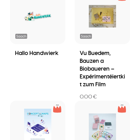
Saach
Saach
Hallo Handwierk
Vu Buedem,
Bauzen a
Biobaueren –
Expérimentéiertki
t zum Film
0.00 €