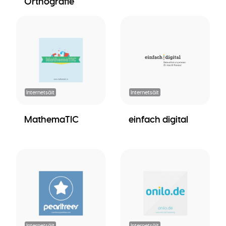
Orthografie
Internetsäit
Internetsäit
MathemaTIC
einfach digital
Internetsäit
Internetsäit