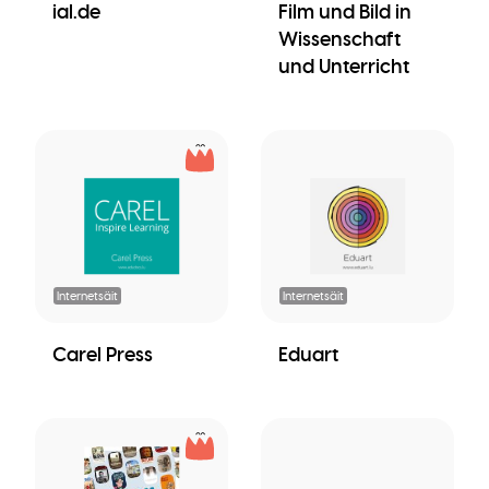
ial.de
Film und Bild in
Wissenschaft
und Unterricht
Internetsäit
Internetsäit
Carel Press
Eduart