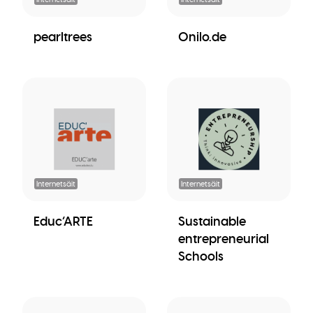
pearltrees
Onilo.de
Internetsäit
Internetsäit
Educ’ARTE
Sustainable
entrepreneurial
Schools