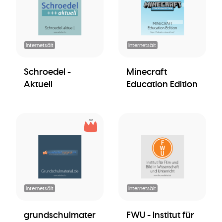
Internetsäit
Internetsäit
Schroedel -
Minecraft
Aktuell
Education Edition
Internetsäit
Internetsäit
grundschulmater
FWU - Institut für