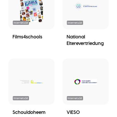
Internetsäit
Internetsäit
Films4schools
National
Elterevertriedung
Internetsäit
Internetsäit
Schouldoheem
VIESO