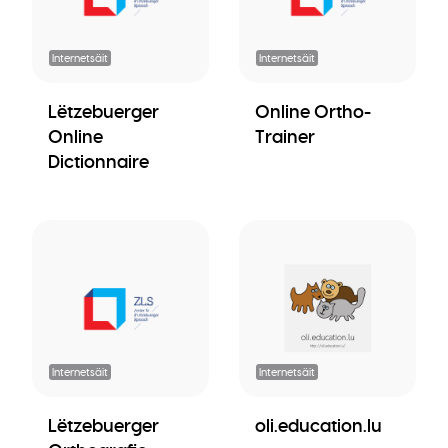
Internetsäit
Internetsäit
Lëtzebuerger
Online Ortho-
Online
Trainer
Dictionnaire
Internetsäit
Internetsäit
Lëtzebuerger
oli.education.lu