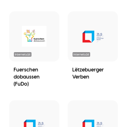
Internetsäit
Internetsäit
Fuerschen
Lëtzebuerger
dobaussen
Verben
(FuDo)