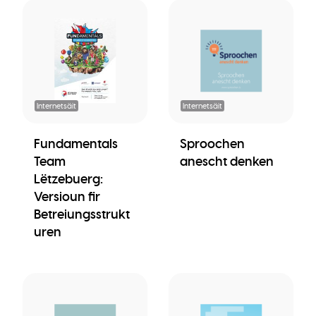
Internetsäit
Internetsäit
Fundamentals
Sproochen
Team
anescht denken
Lëtzebuerg:
Versioun fir
Betreiungsstrukt
uren