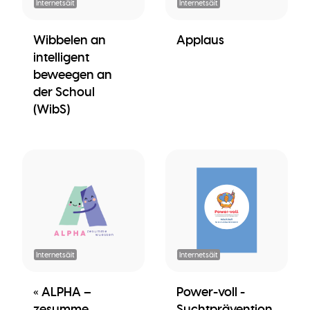
Internetsäit
Internetsäit
Wibbelen an
Applaus
intelligent
beweegen an
der Schoul
(WibS)
Internetsäit
Internetsäit
« ALPHA –
Power-voll -
zesumme
Suchtprävention