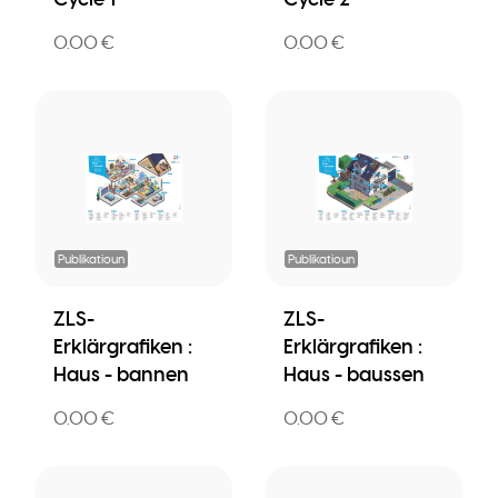
0.00 €
0.00 €
Publikatioun
Publikatioun
ZLS-
ZLS-
Erklärgrafiken :
Erklärgrafiken :
Haus - bannen
Haus - baussen
0.00 €
0.00 €