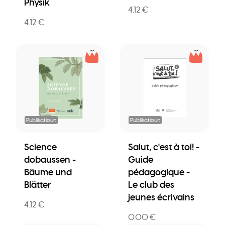
Physik
4.12 €
4.12 €
Publikatioun
Publikatioun
Science
Salut, c'est à toi! -
dobaussen -
Guide
Bäume und
pédagogique -
Blätter
Le club des
jeunes écrivains
4.12 €
0.00 €