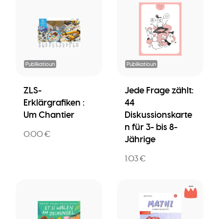
Publikatioun
Publikatioun
ZLS-
Jede Frage zählt:
Erklärgrafiken :
44
Um Chantier
Diskussionskarte
n für 3- bis 8-
0.00 €
Jährige
1.03 €