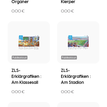
Organer
Kierper
0.00 €
0.00 €
Publikatioun
Publikatioun
ZLS-
ZLS-
Erklärgrafiken :
Erklärgrafiken :
Am Klassesall
Am Stadion
0.00 €
0.00 €