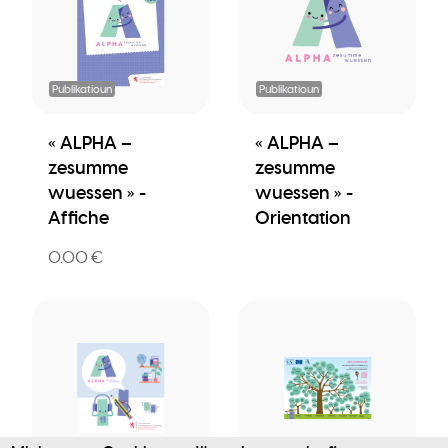
Publikatioun
Publikatioun
« ALPHA –
« ALPHA –
zesumme
zesumme
wuessen » -
wuessen » -
Affiche
Orientation
0.00 €