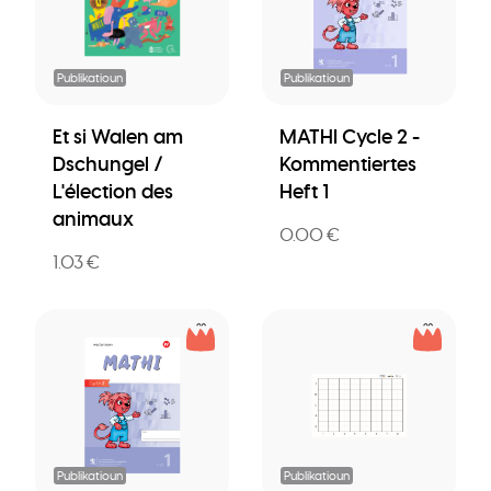
Publikatioun
Publikatioun
Et si Walen am
MATHI Cycle 2 -
Dschungel /
Kommentiertes
L'élection des
Heft 1
animaux
0.00 €
1.03 €
Publikatioun
Publikatioun