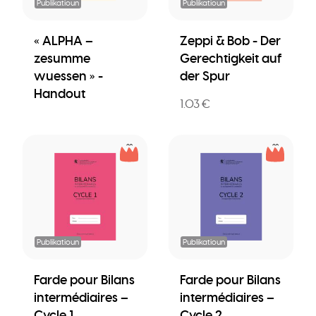
Publikatioun
Publikatioun
« ALPHA –
Zeppi & Bob - Der
zesumme
Gerechtigkeit auf
wuessen » -
der Spur
Handout
1.03 €
Publikatioun
Publikatioun
Farde pour Bilans
Farde pour Bilans
intermédiaires –
intermédiaires –
Cycle 1
Cycle 2