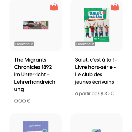
Publikatioun
Publikatioun
The Migrants
Salut, c'est à toi! -
Chronicles:1892
Livre hors-série -
im Unterricht -
Le club des
Lehrerhandreich
jeunes écrivains
ung
à partir de 0,00 €
0.00 €