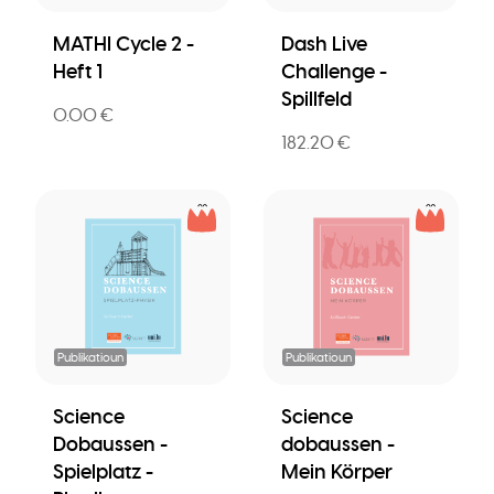
MATHI Cycle 2 -
Dash Live
Heft 1
Challenge -
Spillfeld
0.00 €
182.20 €
Publikatioun
Publikatioun
Science
Science
Dobaussen -
dobaussen -
Spielplatz -
Mein Körper