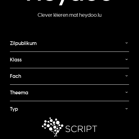
Clever léieren mat heydoo.lu
Zilpublikum
Klass
Fach
Theema
Typ