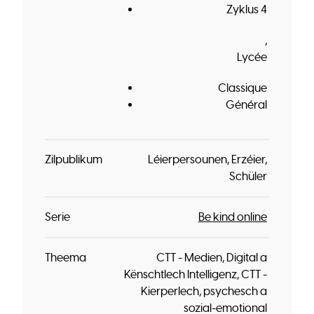
Zyklus 4
Lycée
Classique
Général
Zilpublikum
Léierpersounen
Erzéier
Schüler
Serie
Be kind online
Theema
CTT - Medien, Digital a
Kënschtlech Intelligenz
CTT -
Kierperlech, psychesch a
sozial-emotional