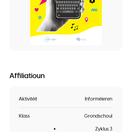
Affiliatioun
Aktivitéit
Informéieren
Klass
Grondschoul
Zyklus 3