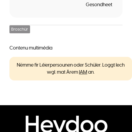
Gesondheet
Broschür
Contenu multimédia
Nëmme fir Léierpersounen oder Schüler. Loggt Iech
wgl. mat Ärem
IAM
an.