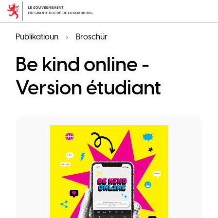
Skip
to
main
Publikatioun
Broschür
content
Be kind online -
Version étudiant