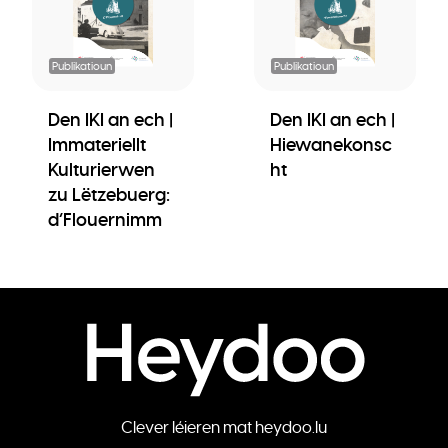
Publikatioun
Publikatioun
Den IKI an ech |
Den IKI an ech |
Immateriellt
Hiewanekonsc
Kulturierwen
ht
zu Lëtzebuerg:
d’Flouernimm
Clever léieren mat heydoo.lu