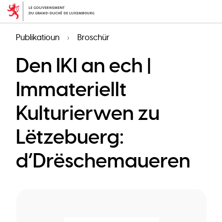
Skip
to
main
Publikatioun
Broschür
content
Den IKI an ech |
Immateriellt
Kulturierwen zu
Lëtzebuerg:
d’Drëschemaueren