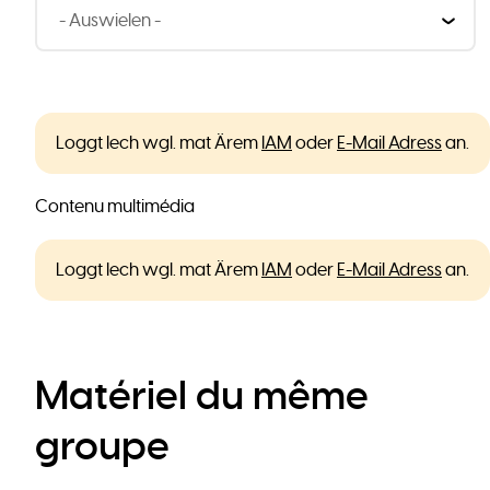
Loggt Iech wgl. mat Ärem
IAM
oder
E-Mail Adress
an.
Contenu multimédia
Loggt Iech wgl. mat Ärem
IAM
oder
E-Mail Adress
an.
Matériel du même
groupe