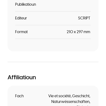
Publikatioun
Editeur
SCRIPT
Format
210 x 297 mm
Affiliatioun
Fach
Vie et société
Geschicht
Naturwëssenschaften