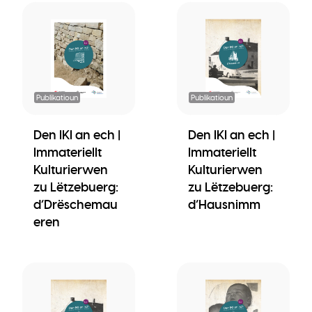
Publikatioun
Publikatioun
Den IKI an ech |
Den IKI an ech |
Immateriellt
Immateriellt
Kulturierwen
Kulturierwen
zu Lëtzebuerg:
zu Lëtzebuerg:
d’Drëschemau
d’Hausnimm
eren