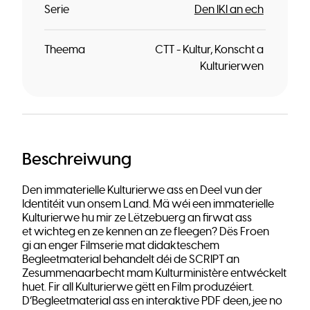
Serie
Den IKI an ech
Theema
CTT - Kultur, Konscht a
Kulturierwen
Beschreiwung
Den immaterielle Kulturierwe ass en Deel vun der
Identitéit vun onsem Land. Mä wéi een immaterielle
Kulturierwe hu mir ze Lëtzebuerg an firwat ass
et wichteg en ze kennen an ze fleegen? Dës Froen
gi an enger Filmserie mat didakteschem
Begleetmaterial behandelt déi de SCRIPT an
Zesummenaarbecht mam Kulturministère entwéckelt
huet. Fir all Kulturierwe gëtt en Film produzéiert.
D’Begleetmaterial ass en interaktive PDF deen, jee no