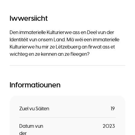
Iwwersiicht
Den immaterielle Kulturierwe ass en Deel vun der
Identitéit vun onsem Land. Mä wéi een immaterielle
Kulturierwe hu mir ze Lëtzebuerg an firwat ass et
wichteg en ze kennen an ze fleegen?
Informatiounen
Zuel vu Säiten
19
Datum vun
2023
der