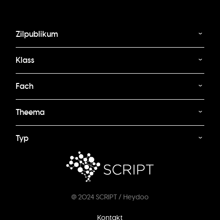
Zilpublikum
Klass
Fach
Theema
Typ
@ 2024 SCRIPT / Heydoo
Footer
Kontakt