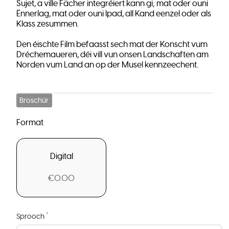
Sujet, a ville Fächer integréiert kann gi; mat oder ouni
Ënnerlag, mat oder ouni Ipad, all Kand eenzel oder als
Klass zesummen.
Den éischte Film befaasst sech mat der Konscht vum
Dréchemaueren, déi vill vun onsen Landschaften am
Norden vum Land an op der Musel kennzeechent.
Broschür
Format
Digital
€0.00
*
Sprooch