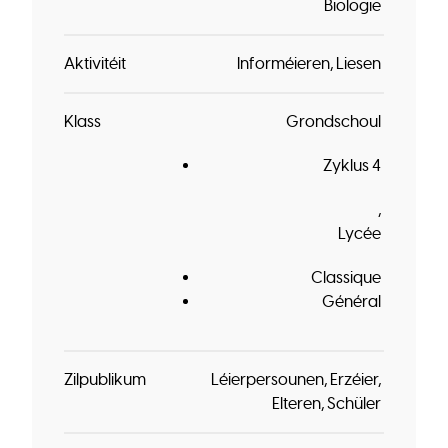
Biologie
Aktivitéit
Informéieren
Liesen
Klass
Grondschoul
Zyklus 4
Lycée
Classique
Général
Zilpublikum
Léierpersounen
Erzéier
Elteren
Schüler