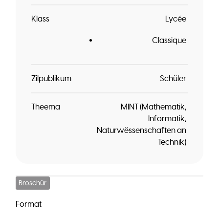
Klass
Lycée
Classique
Zilpublikum
Schüler
Theema
MINT (Mathematik,
Informatik,
Naturwëssenschaften an
Technik)
Broschür
Format