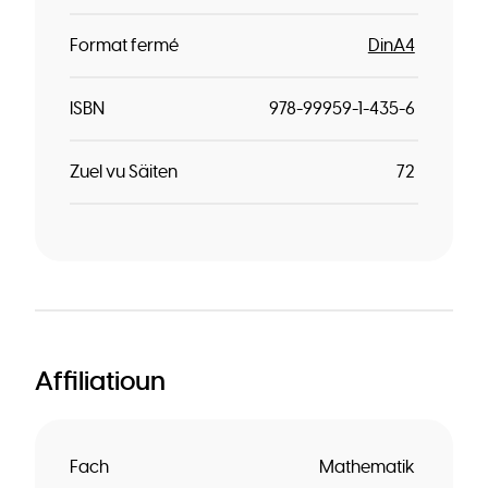
Format fermé
DinA4
ISBN
978-99959-1-435-6
Zuel vu Säiten
72
Affiliatioun
Fach
Mathematik