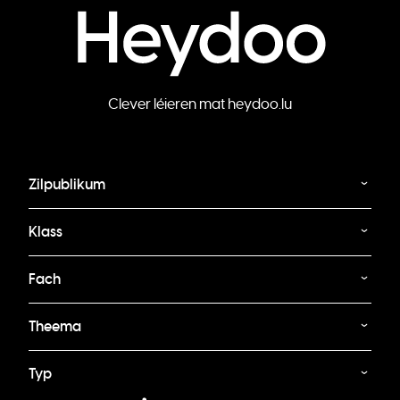
Clever léieren mat heydoo.lu
Zilpublikum
Klass
Fach
Theema
Typ