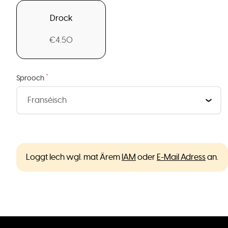
Drock
€4.50
*
Sprooch
Loggt Iech wgl. mat Ärem
IAM
oder
E-Mail Adress
an.