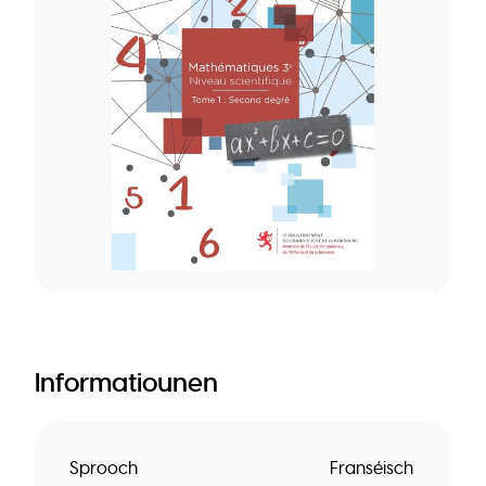
Informatiounen
Sprooch
Franséisch