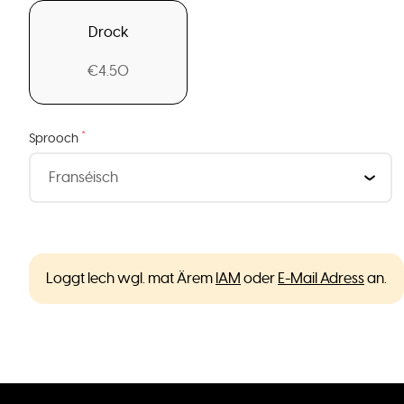
Drock
€4.50
*
Sprooch
Loggt Iech wgl. mat Ärem
IAM
oder
E-Mail Adress
an.