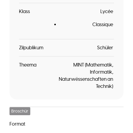
Klass
Lycée
Classique
Zilpublikum
Schüler
Theema
MINT (Mathematik,
Informatik,
Naturwëssenschaften an
Technik)
Broschür
Format