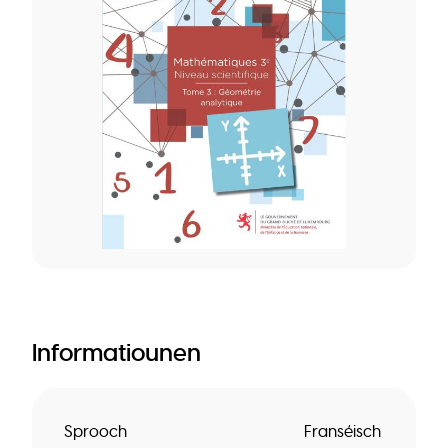
Informatiounen
Sprooch
Franséisch