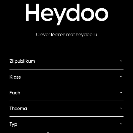
Clever léieren mat heydoo.lu
Zilpublikum
Klass
Fach
Theema
Typ