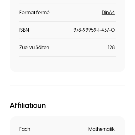
Format fermé
DinA4
ISBN
978-99959-1-437-0
Zuel vu Säiten
128
Affiliatioun
Fach
Mathematik