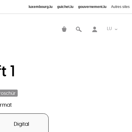
luxembourg.lu
guichet.lu
gouvernement.lu
Autres sites
User
account
LU
List addi
menu
t 1
roschür
ormat
Digital