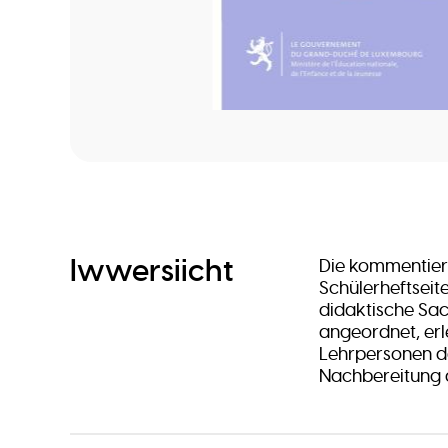
Iwwersiicht
Die kommentiert
Schülerheftseit
didaktische Sa
angeordnet, erl
Lehrpersonen da
Nachbereitung d