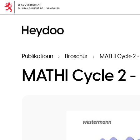
Skip
to
main
content
Publikatioun
Broschür
MATHI Cycle 2 -
MATHI Cycle 2 -