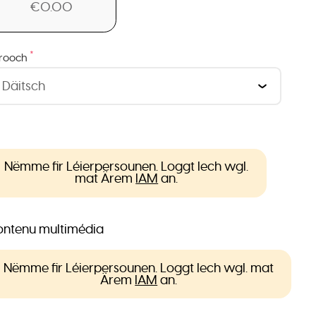
€0.00
*
rooch
Nëmme fir Léierpersounen. Loggt Iech wgl.
mat Ärem
IAM
an.
ntenu multimédia
Nëmme fir Léierpersounen. Loggt Iech wgl. mat
Ärem
IAM
an.