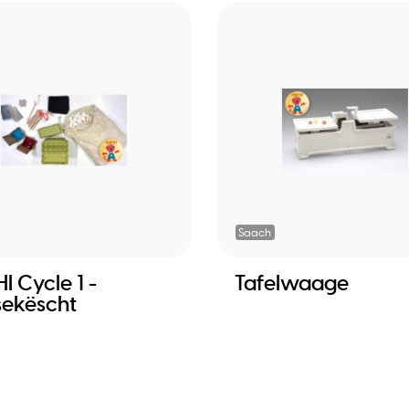
Saach
I Cycle 1 -
Tafelwaage
sekëscht