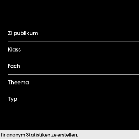
Zilpublikum
Klass
Fach
Theema
Typ
Footer
ir anonym Statistiken ze erstellen.
Kontakt
menu