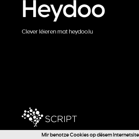
Clever léieren mat heydoo.lu
Mir benotze Cookies op dësem Internetsite f
@ 2024 SCRIPT / Heydoo