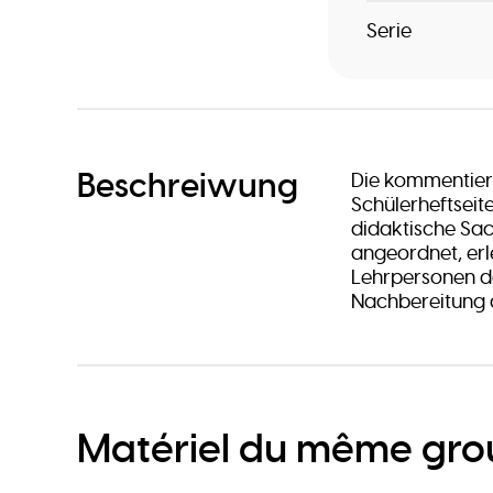
Serie
Beschreiwung
Die kommentiert
Schülerheftseit
didaktische Sa
angeordnet, erl
Lehrpersonen da
Nachbereitung d
Matériel du même gr