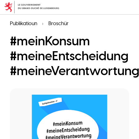
Skip
to
main
Publikatioun
Broschür
content
#meinKonsum
#meineEntscheidung
#meineVerantwortun