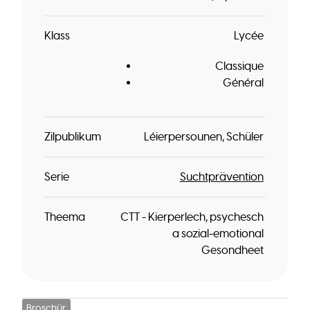
Klass
Lycée
Classique
Général
Zilpublikum
Léierpersounen
Schüler
Serie
Suchtprävention
Theema
CTT - Kierperlech, psychesch
a sozial-emotional
Gesondheet
Broschür