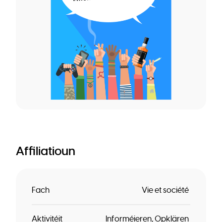
Affiliatioun
Fach
Vie et société
Aktivitéit
Informéieren
Opklären