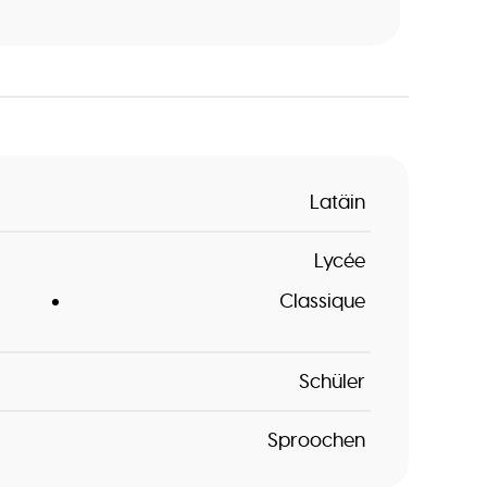
Latäin
Lycée
Classique
Schüler
Sproochen