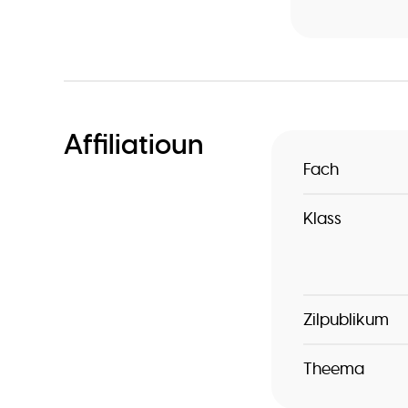
Affiliatioun
Fach
Klass
Zilpublikum
Theema