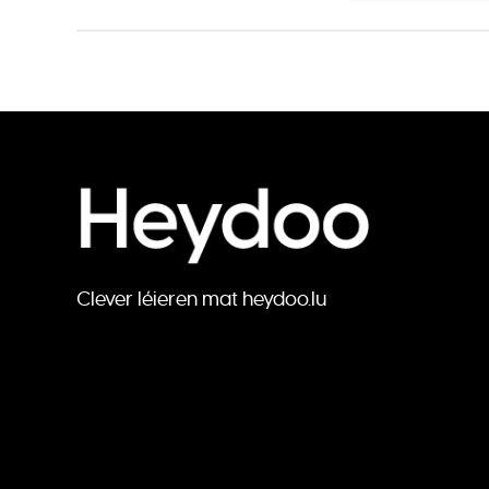
Clever léieren mat heydoo.lu