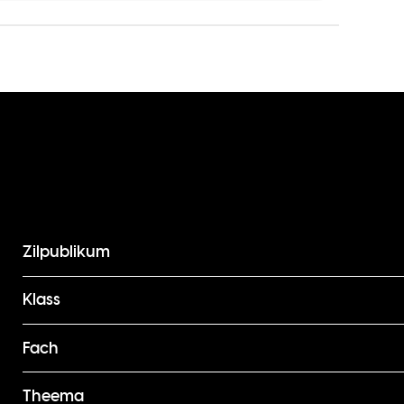
Zilpublikum
Klass
Fach
Theema