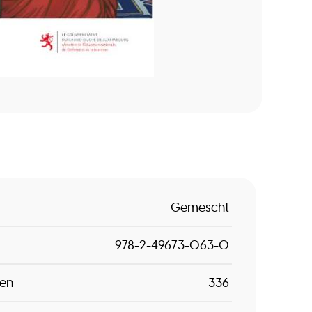
Gemëscht
978-2-49673-063-0
ten
336