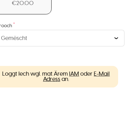
€20.00
*
rooch
Loggt Iech wgl. mat Ärem
IAM
oder
E-Mail
Adress
an.