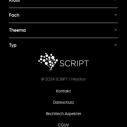
Klass
Fach
Theema
Typ
@ 2024 SCRIPT / Heydoo
Footer
Kontakt
menu
Dateschutz
Rechtlech Aspekter
CGUV