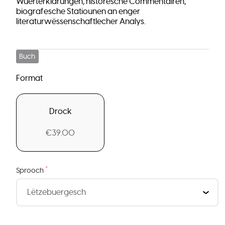
Wuerterklärungen, historesche Commentairen,
biografesche Statiounen an enger
literaturwëssenschaftlecher Analys.
Buch
Format
Drock
€39.00
*
Sprooch