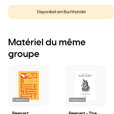
Disponibel am Buchhandel
Matériel du même
groupe
Publikatioun
Publikatioun
Reenert
Reenert - The