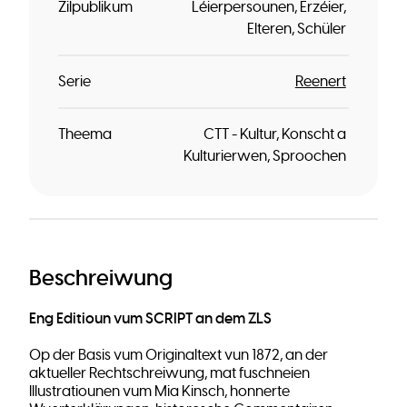
Zilpublikum
Léierpersounen
Erzéier
Elteren
Schüler
Serie
Reenert
Theema
CTT - Kultur, Konscht a
Kulturierwen
Sproochen
Beschreiwung
Eng Editioun vum SCRIPT an dem ZLS
Op der Basis vum Originaltext vun 1872, an der
aktueller Rechtschreiwung, mat fuschneien
Illustratiounen vum Mia Kinsch, honnerte