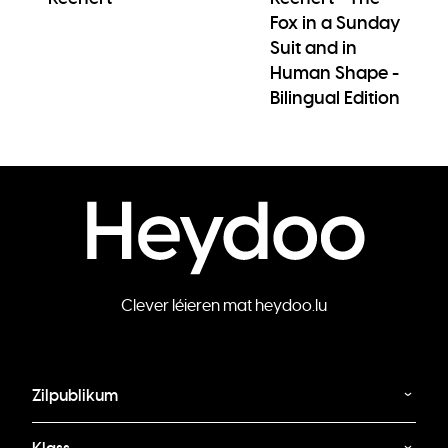
Fox in a Sunday
Suit and in
Human Shape -
Bilingual Edition
Clever léieren mat heydoo.lu
Zilpublikum