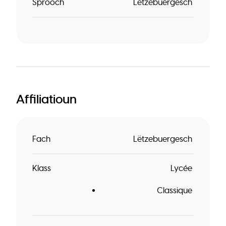
Sprooch
Lëtzebuergesch
Affiliatioun
Fach
Lëtzebuergesch
Klass
Lycée
Classique