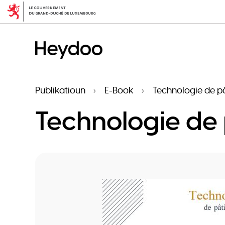
Skip
to
main
content
Publikatioun
E-Book
Technologie de pâ
Technologie de 