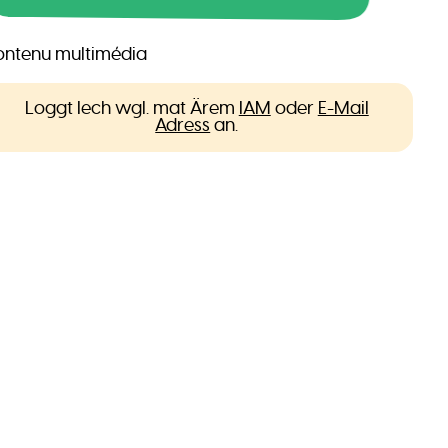
ntenu multimédia
Loggt Iech wgl. mat Ärem
IAM
oder
E-Mail
Adress
an.