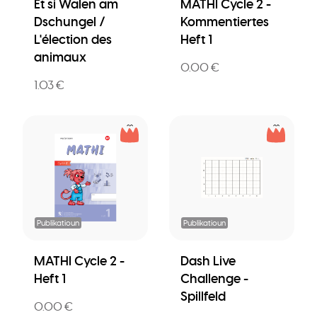
Et si Walen am
MATHI Cycle 2 -
Dschungel /
Kommentiertes
L'élection des
Heft 1
animaux
0.00 €
1.03 €
Publikatioun
Publikatioun
MATHI Cycle 2 -
Dash Live
Heft 1
Challenge -
Spillfeld
0.00 €