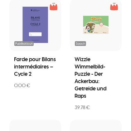
Publikatioun
Saach
Farde pour Bilans
Wizzle
intermédiaires –
Wimmelbild-
Cycle 2
Puzzle - Der
Ackerbau:
0.00 €
Getreide und
Raps
39.78 €