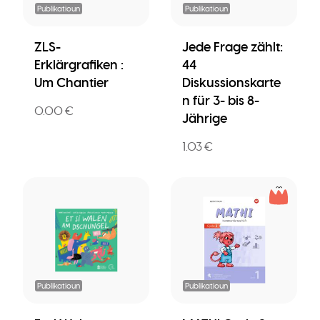
Publikatioun
Publikatioun
ZLS-
Jede Frage zählt:
Erklärgrafiken :
44
Um Chantier
Diskussionskarte
n für 3- bis 8-
0.00 €
Jährige
1.03 €
Publikatioun
Publikatioun