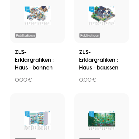
Publikatioun
Publikatioun
ZLS-
ZLS-
Erklärgrafiken :
Erklärgrafiken :
Haus - bannen
Haus - baussen
0.00 €
0.00 €