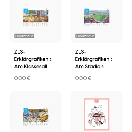
Publikatioun
Publikatioun
ZLS-
ZLS-
Erklärgrafiken :
Erklärgrafiken :
Am Klassesall
Am Stadion
0.00 €
0.00 €