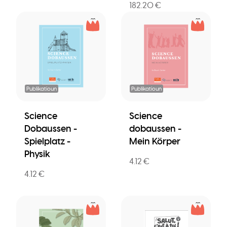
182.20 €
Publikatioun
Publikatioun
Science
Science
Dobaussen -
dobaussen -
Spielplatz -
Mein Körper
Physik
4.12 €
4.12 €