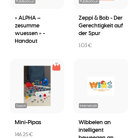
Publikatioun
Publikatioun
« ALPHA –
Zeppi & Bob - Der
zesumme
Gerechtigkeit auf
wuessen » -
der Spur
Handout
1.03 €
Saach
Internetsäit
Mini-Pipas
Wibbelen an
intelligent
146.25 €
beweegen an