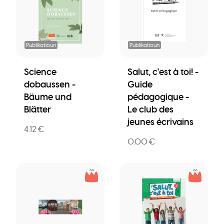
Publikatioun
Publikatioun
Science
Salut, c'est à toi! -
dobaussen -
Guide
Bäume und
pédagogique -
Blätter
Le club des
jeunes écrivains
4.12 €
0.00 €