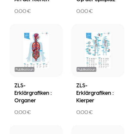
0.00 €
0.00 €
Publikatioun
Publikatioun
ZLS-
ZLS-
Erklärgrafiken :
Erklärgrafiken :
Organer
Kierper
0.00 €
0.00 €