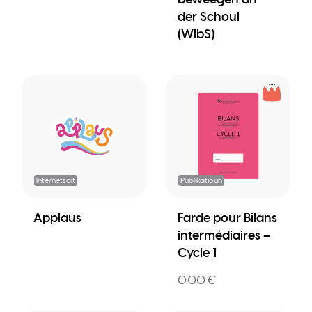
der Schoul
(WibS)
Internetsäit
Publikatioun
Applaus
Farde pour Bilans
intermédiaires –
Cycle 1
0.00 €