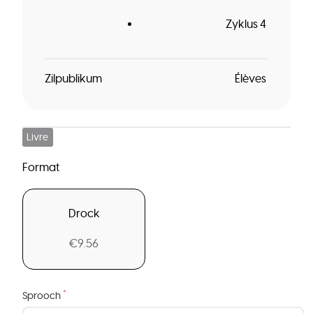
Zyklus 4
Zilpublikum
Élèves
Livre
Format
Drock
€9.56
*
Sprooch