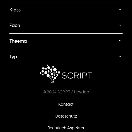
Klass
Fach
Theema
Typ
@ 2024 SCRIPT / Heydoo
Footer
Kontakt
menu
Dateschutz
Rechtlech Aspekter