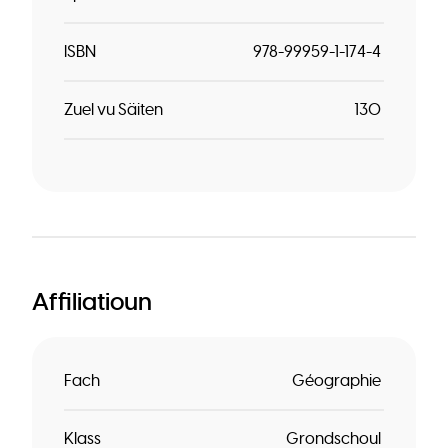
ISBN
978-99959-1-174-4
Zuel vu Säiten
130
Affiliatioun
Fach
Géographie
Klass
Grondschoul