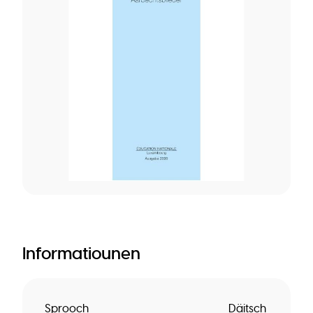
Informatiounen
Sprooch
Däitsch