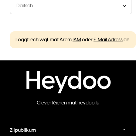
Loggt Iech wgl. mat Ärem
IAM
oder
E-Mail Adress
an.
Clever léieren mat heydoo.lu
Zilpublikum