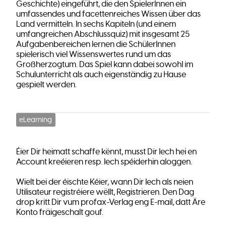
Geschichte) eingeführt, die den SpielerInnen ein
umfassendes und facettenreiches Wissen über das
Land vermitteln. In sechs Kapiteln (und einem
umfangreichen Abschlussquiz) mit insgesamt 25
Aufgabenbereichen lernen die SchülerInnen
spielerisch viel Wissenswertes rund um das
Großherzogtum. Das Spiel kann dabei sowohl im
Schulunterricht als auch eigenständig zu Hause
gespielt werden.
eLearning
Éier Dir heimatt schaffe kënnt, musst Dir Iech hei en
Account kreéieren resp. Iech spéiderhin aloggen.
Wielt bei der éischte Kéier, wann Dir Iech als neien
Utilisateur registréiere wëllt, Registrieren. Den Dag
drop kritt Dir vum profax-Verlag eng E-mail, datt Äre
Konto fräigeschalt gouf.