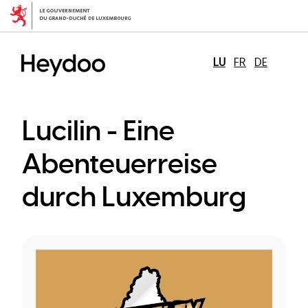
Skip
to
main
content
LU
FR
DE
Lucilin - Eine
Abenteuerreise
durch Luxemburg