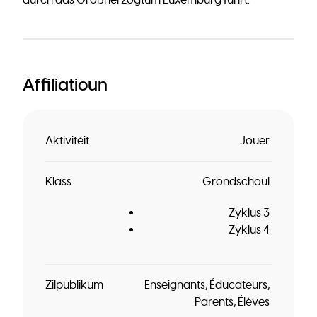
durch das Großherzogtum Luxemburg führt.
Affiliatioun
Aktivitéit
Jouer
Klass
Grondschoul
Zyklus 3
Zyklus 4
Zilpublikum
Enseignants
Éducateurs
Parents
Élèves