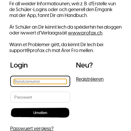
Fir all weider Informatiounen, wéi z. B. d’Erstelle vun
de Schüler-Logins oder och generell den Ëmgank
mat der App, fannt Dir am Handbuch.
Är Schüler an Dir kënnt Iech da spéiderhin hei aloggen
oder iwwert d’Verlaagssäit
www.profax.ch
.
Wann et Problemer gëtt, da kënnt Dir Iech bei
support@profax.ch mat Ärer Fro mellen.
Login
Neu?
Registréieren
Passwuert vergiess?