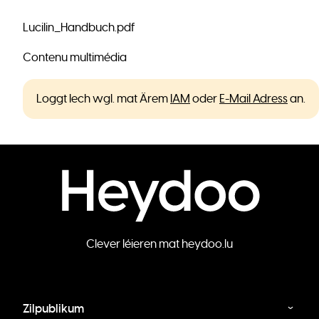
Lucilin_Handbuch.pdf
Contenu multimédia
Loggt Iech wgl. mat Ärem
IAM
oder
E-Mail Adress
an.
Clever léieren mat heydoo.lu
Zilpublikum