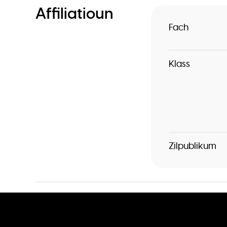
Affiliatioun
Fach
Klass
Zilpublikum