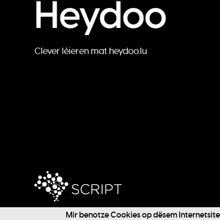
Clever léieren mat heydoo.lu
Mir benotze Cookies op dësem Internetsite f
@ 2024 SCRIPT / Heydoo