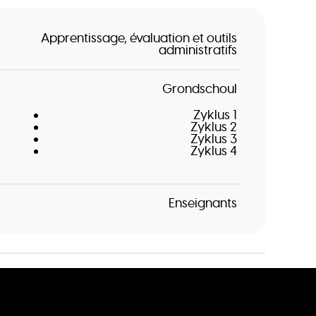
Apprentissage, évaluation et outils
administratifs
Grondschoul
Zyklus 1
Zyklus 2
Zyklus 3
Zyklus 4
Enseignants