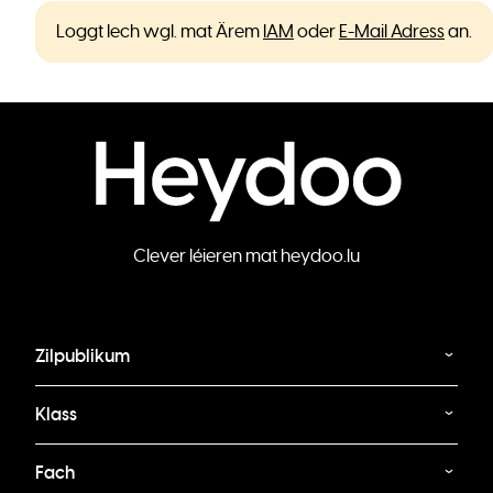
Loggt Iech wgl. mat Ärem
IAM
oder
E-Mail Adress
an.
Clever léieren mat heydoo.lu
Zilpublikum
Klass
Fach