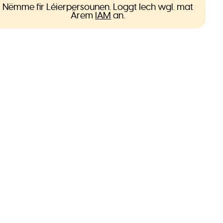
Nëmme fir Léierpersounen. Loggt Iech wgl. mat
Ärem
IAM
an.