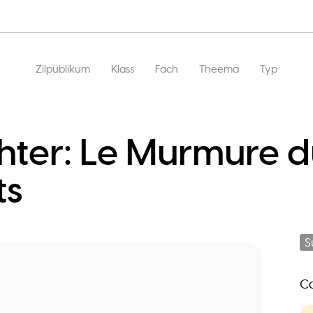
Main
Zilpublikum
Klass
Fach
Theema
Typ
navigation
hter: Le Murmure 
ts
S
Co