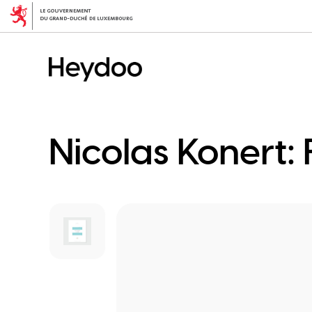
Skip
to
main
content
Nicolas Konert: 