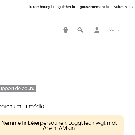
luxembourg.lu
guichet.lu
gouvernement.lu
Autres sites
User
account
LU
List addi
menu
upport de cours
ntenu multimédia
Nëmme fir Léierpersounen. Loggt Iech wgl. mat
Ärem
IAM
an.