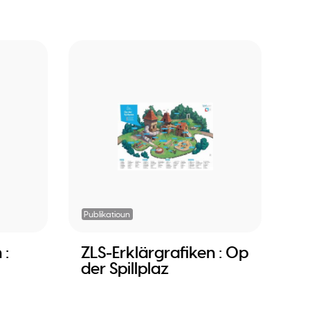
Publikatioun
 :
ZLS-Erklärgrafiken : Op
der Spillplaz