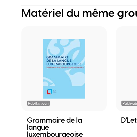
Matériel du même gr
Publikatioun
Publikat
Grammaire de la
D'Lë
langue
luxembourgeoise