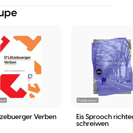
oupe
ioun
Publikatioun
tzebuerger Verben
Eis Sprooch richte
schreiwen