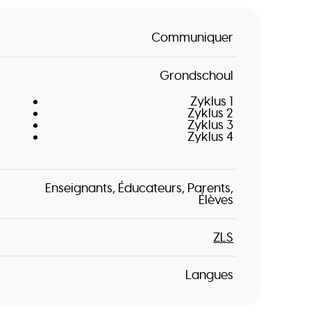
Communiquer
Grondschoul
Zyklus 1
Zyklus 2
Zyklus 3
Zyklus 4
Enseignants
Éducateurs
Parents
Élèves
ZLS
Langues