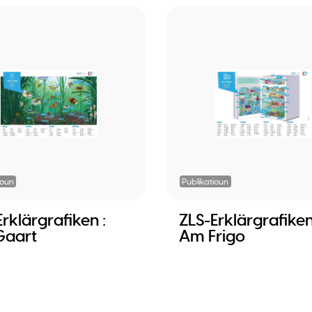
ioun
Publikatioun
rklärgrafiken :
ZLS-Erklärgrafiken
Gaart
Am Frigo