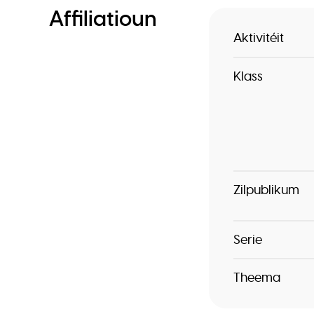
Affiliatioun
Aktivitéit
Klass
Zilpublikum
Serie
Theema