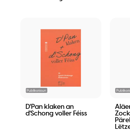
Publikatioun
Publikat
D'Pan klaken an
Aläe
d'Schong voller Féiss
Zock
Päre
Lëtz