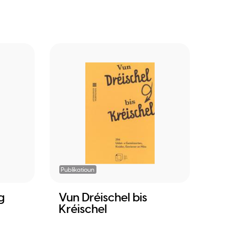
Publikatioun
g
Vun Dréischel bis
Kréischel