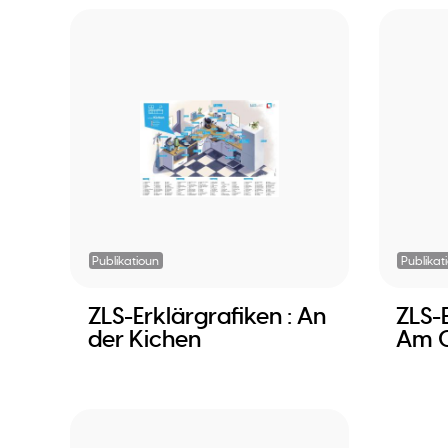
Publikatioun
Publikat
ZLS-Erklärgrafiken : An
ZLS-E
der Kichen
Am 