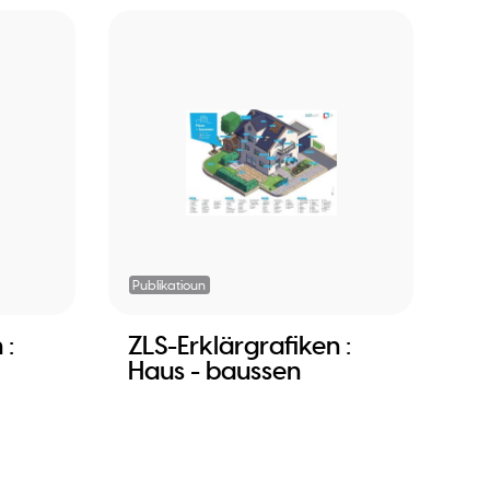
Publikatioun
 :
ZLS-Erklärgrafiken :
Haus - baussen