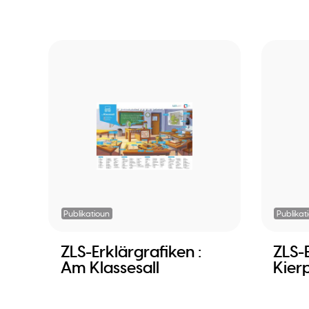
Publikatioun
Publikat
ZLS-Erklärgrafiken :
ZLS-E
Am Klassesall
Kier