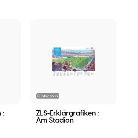
Publikatioun
 :
ZLS-Erklärgrafiken :
Am Stadion