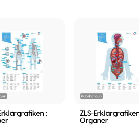
ioun
Publikatioun
rklärgrafiken :
ZLS-Erklärgrafiken
per
Organer