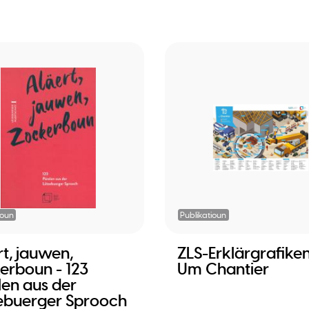
ioun
Publikatioun
rt, jauwen,
ZLS-Erklärgrafiken
erboun - 123
Um Chantier
len aus der
ebuerger Sprooch