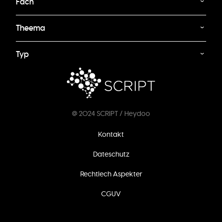
Fach
Theema
Typ
@ 2024 SCRIPT / Heydoo
Footer
Kontakt
menu
Dateschutz
Rechtlech Aspekter
CGUV