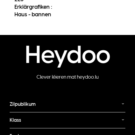
Erklärgrafiken :
Haus - bannen
Clever léieren mat heydoo.lu
Zilpublikum
Klass