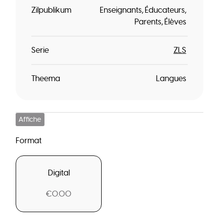
Zilpublikum
Enseignants
Éducateurs
Parents
Élèves
Serie
ZLS
Theema
Langues
Affiche
Format
Digital
€0.00