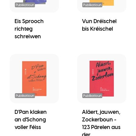
Publikatioun
Publikatioun
Eis Sprooch
Vun Dréischel
richteg
bis Kréischel
schreiwen
Publikatioun
Publikatioun
D'Pan klaken
Aläert, jauwen,
an d'Schong
Zockerboun -
voller Féiss
123 Pärelen aus
der