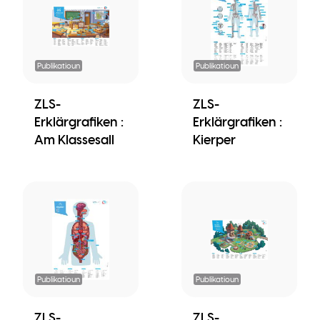
Publikatioun
Publikatioun
ZLS-
ZLS-
Erklärgrafiken :
Erklärgrafiken :
Am Klassesall
Kierper
Publikatioun
Publikatioun
ZLS-
ZLS-