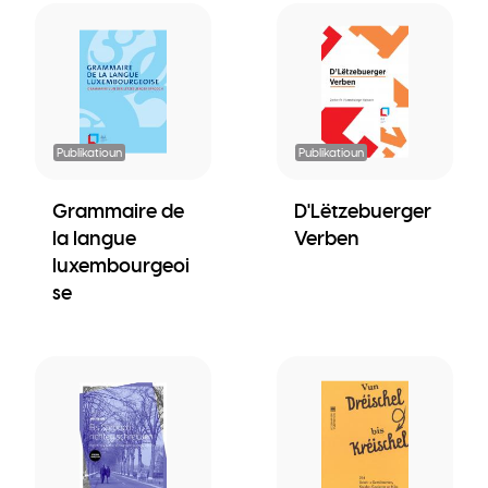
Publikatioun
Publikatioun
Grammaire de
D'Lëtzebuerger
la langue
Verben
luxembourgeoi
se