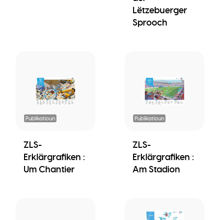
Lëtzebuerger
Sprooch
Publikatioun
Publikatioun
ZLS-
ZLS-
Erklärgrafiken :
Erklärgrafiken :
Um Chantier
Am Stadion