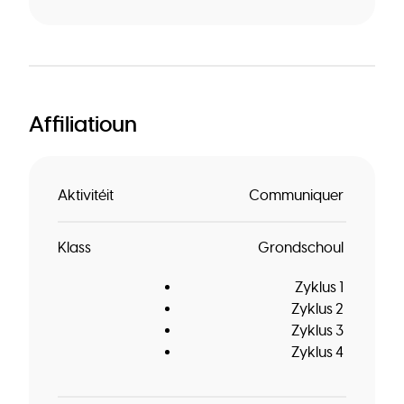
Affiliatioun
Aktivitéit
Communiquer
Klass
Grondschoul
Zyklus 1
Zyklus 2
Zyklus 3
Zyklus 4