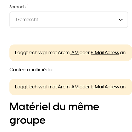
*
Sprooch
Loggt Iech wgl. mat Ärem
IAM
oder
E-Mail Adress
an.
Contenu multimédia
Loggt Iech wgl. mat Ärem
IAM
oder
E-Mail Adress
an.
Matériel du même
groupe