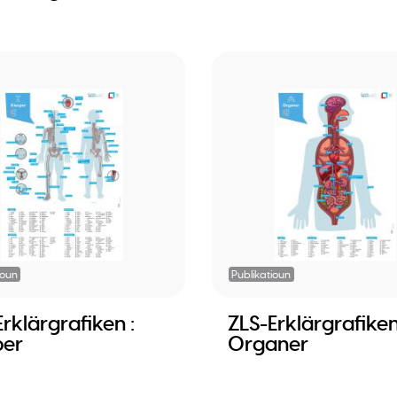
ioun
Publikatioun
rklärgrafiken :
ZLS-Erklärgrafiken
per
Organer