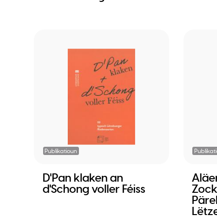
Publikatioun
Publikat
D'Pan klaken an
Aläe
d'Schong voller Féiss
Zock
Päre
Lëtz