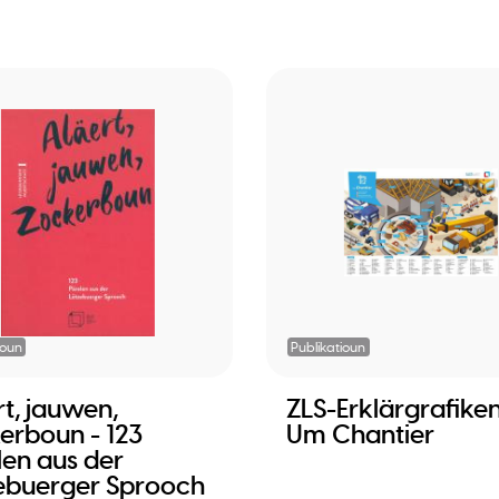
ioun
Publikatioun
rt, jauwen,
ZLS-Erklärgrafiken
erboun - 123
Um Chantier
len aus der
ebuerger Sprooch