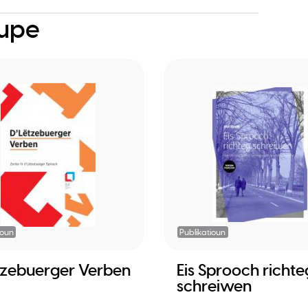
oupe
ioun
Publikatioun
tzebuerger Verben
Eis Sprooch richte
schreiwen