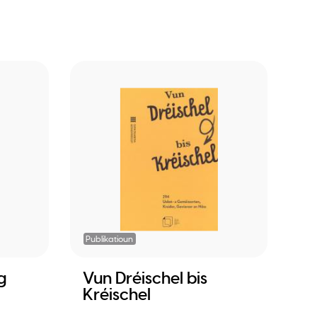
Publikatioun
g
Vun Dréischel bis
Kréischel