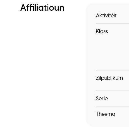
Affiliatioun
Aktivitéit
Klass
Zilpublikum
Serie
Theema