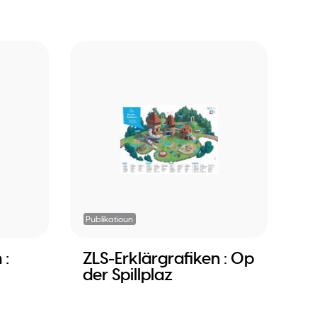
Publikatioun
 :
ZLS-Erklärgrafiken : Op
der Spillplaz