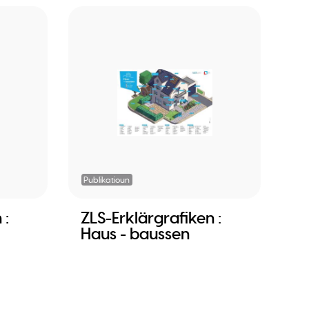
Publikatioun
 :
ZLS-Erklärgrafiken :
Haus - baussen