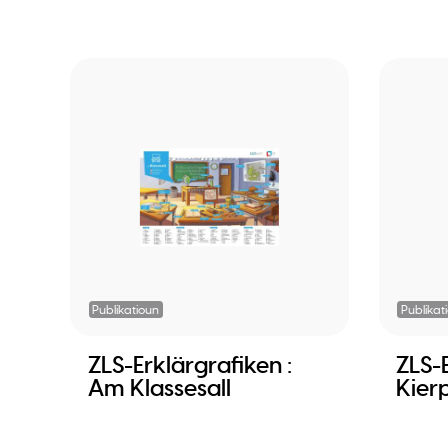
Publikatioun
Publikat
ZLS-Erklärgrafiken :
ZLS-E
Am Klassesall
Kier