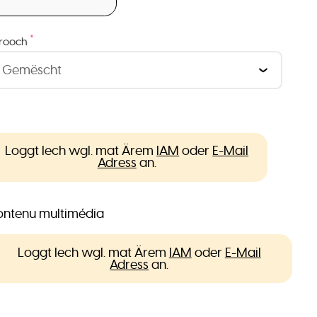
*
rooch
Loggt Iech wgl. mat Ärem
IAM
oder
E-Mail
Adress
an.
ntenu multimédia
Loggt Iech wgl. mat Ärem
IAM
oder
E-Mail
Adress
an.