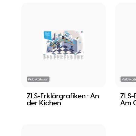
Publikatioun
Publikat
ZLS-Erklärgrafiken : An
ZLS-E
der Kichen
Am 