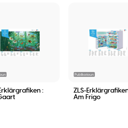
ioun
Publikatioun
rklärgrafiken :
ZLS-Erklärgrafiken
Gaart
Am Frigo