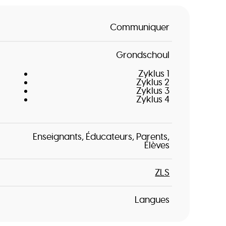
Communiquer
Grondschoul
Zyklus 1
Zyklus 2
Zyklus 3
Zyklus 4
Enseignants
Éducateurs
Parents
Élèves
ZLS
Langues