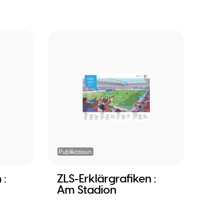
Publikatioun
 :
ZLS-Erklärgrafiken :
Am Stadion