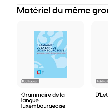
Matériel du même gr
Publikatioun
Publikat
Grammaire de la
D'Lë
langue
luxembourgeoise