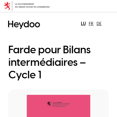
Skip
to
main
content
LU
FR
DE
Farde pour Bilans
intermédiaires –
Cycle 1