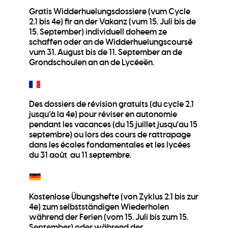
Gratis Widderhuelungsdossiere (vum Cycle
2.1 bis 4e) fir an der Vakanz (vum 15. Juli bis de
15. September) individuell doheem ze
schaffen oder an de Widderhuelungscoursë
vum 31. August bis de 11. September an de
Grondschoulen an an de Lycéeën.
Des dossiers de révision gratuits (du cycle 2.1
jusqu’à la 4e) pour réviser en autonomie
pendant les vacances (du 15 juillet jusqu'au 15
septembre) ou lors des cours de rattrapage
dans les écoles fondamentales et les lycées
du 31 août au 11 septembre.
Kostenlose Übungshefte (von Zyklus 2.1 bis zur
4e) zum selbstständigen Wiederholen
während der Ferien (vom 15. Juli bis zum 15.
September) oder während der