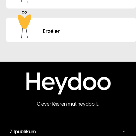
Erzéier
Clever léieren mat heydoo.lu
Zilpublikum