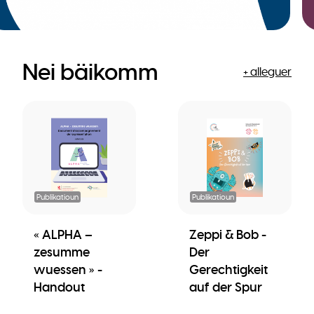
Nei bäikomm
+ alleguer
Publikatioun
Publikatioun
« ALPHA –
Zeppi & Bob -
zesumme
Der
wuessen » -
Gerechtigkeit
Handout
auf der Spur