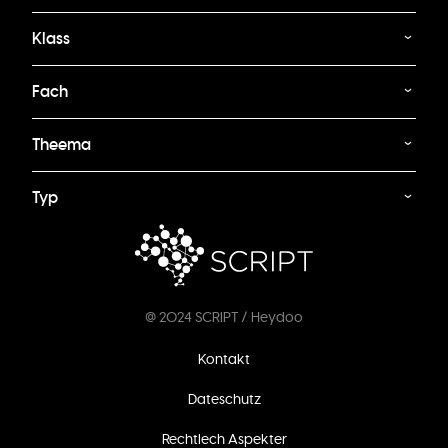
Klass
Fach
Theema
Typ
@ 2024 SCRIPT / Heydoo
Footer
Kontakt
menu
Dateschutz
Rechtlech Aspekter