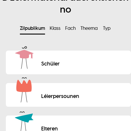
no
Zilpublikum
Klass
Fach
Theema
Typ
Schüler
Léierpersounen
Elteren