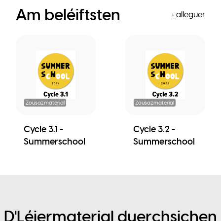
Am beléiftsten
+ alleguer
Zousazmaterial
Zousazmaterial
Cycle 3.1 -
Cycle 3.2 -
Summerschool
Summerschool
D'Léiermaterial duerchsichen