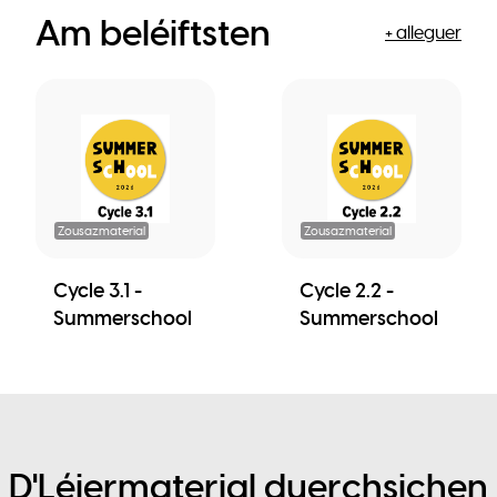
Am beléiftsten
+ alleguer
Zousazmaterial
Zousazmaterial
Cycle 3.1 -
Cycle 2.2 -
Summerschool
Summerschool
D'Léiermaterial duerchsichen