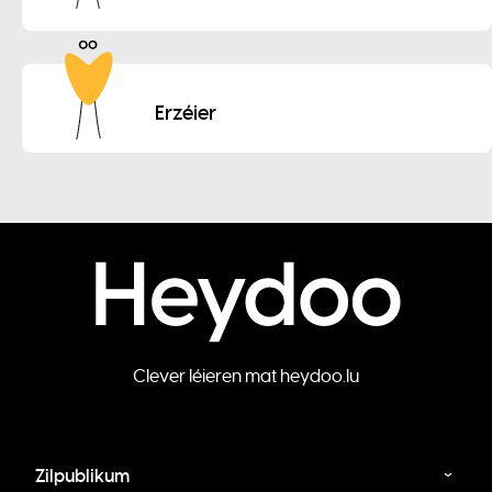
Erzéier
Clever léieren mat heydoo.lu
Zilpublikum