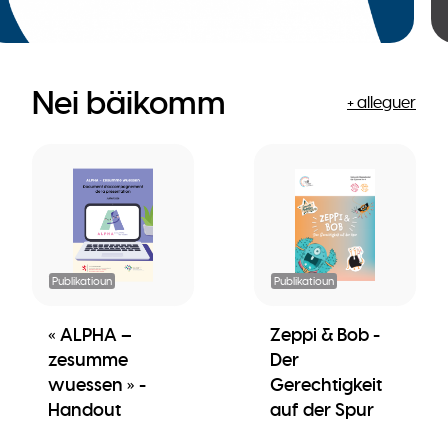
Nei bäikomm
+ alleguer
Publikatioun
Publikatioun
« ALPHA –
Zeppi & Bob -
zesumme
Der
wuessen » -
Gerechtigkeit
Handout
auf der Spur