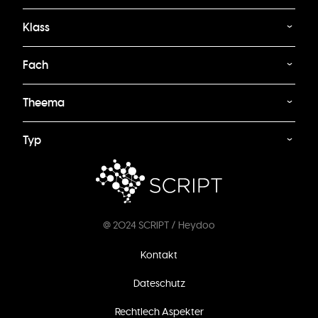
Klass
Fach
Theema
Typ
@ 2024 SCRIPT / Heydoo
Footer
Kontakt
menu
Dateschutz
Rechtlech Aspekter