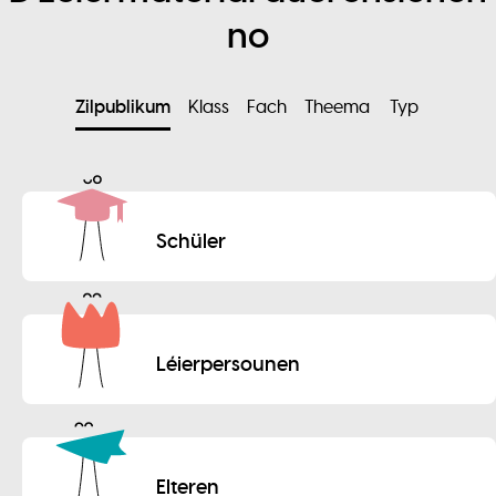
no
Zilpublikum
Klass
Fach
Theema
Typ
Schüler
Léierpersounen
Elteren