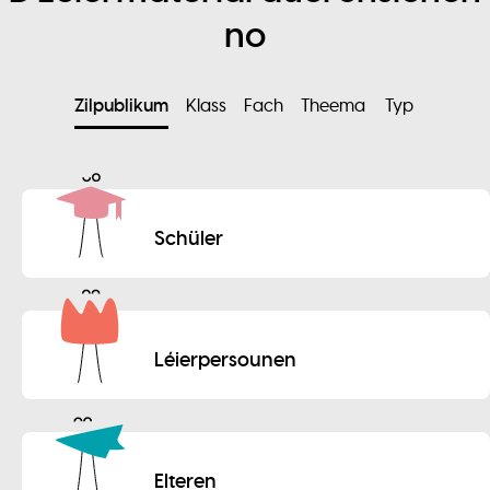
no
Zilpublikum
Klass
Fach
Theema
Typ
Schüler
Léierpersounen
Elteren