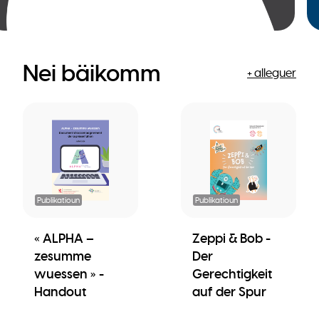
Nei bäikomm
+ alleguer
Publikatioun
Publikatioun
« ALPHA –
Zeppi & Bob -
zesumme
Der
wuessen » -
Gerechtigkeit
Handout
auf der Spur