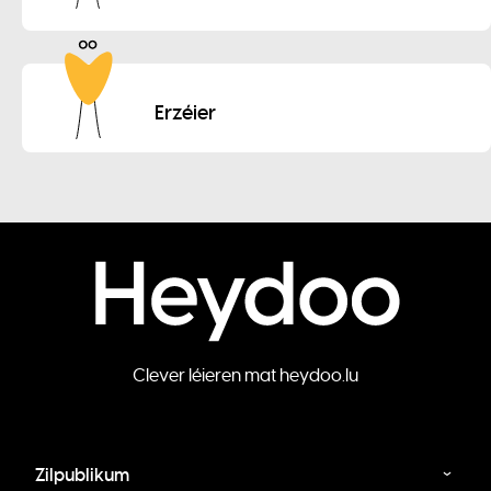
Erzéier
Clever léieren mat heydoo.lu
Zilpublikum