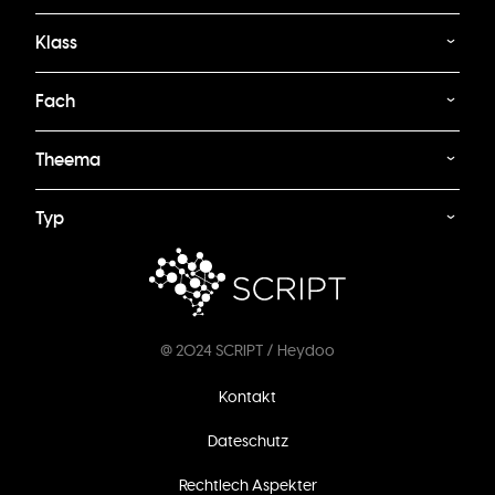
Klass
Fach
Theema
Typ
@ 2024 SCRIPT / Heydoo
Footer
Kontakt
menu
Dateschutz
Rechtlech Aspekter