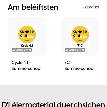
Am beléiftsten
+ alleguer
Zousazmaterial
Zousazmaterial
Cycle 4.1 -
7C -
Summerschool
Summerschool
D'Léiermaterial duerchsichen