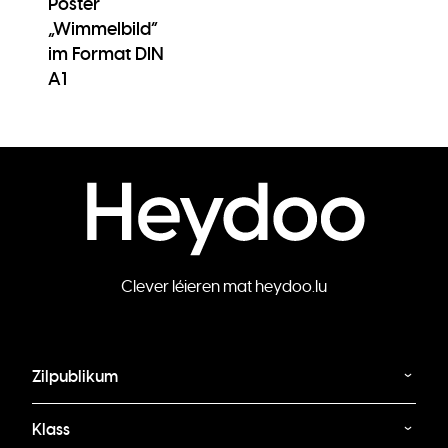
Poster
„Wimmelbild”
im Format DIN
A1
Clever léieren mat heydoo.lu
Zilpublikum
Klass