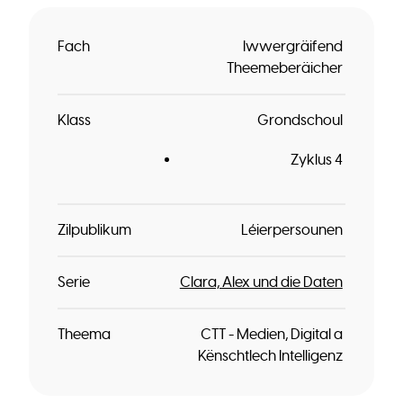
Fach
Iwwergräifend
Theemeberäicher
Klass
Grondschoul
Zyklus 4
Zilpublikum
Léierpersounen
Serie
Clara, Alex und die Daten
Theema
CTT - Medien, Digital a
Kënschtlech Intelligenz