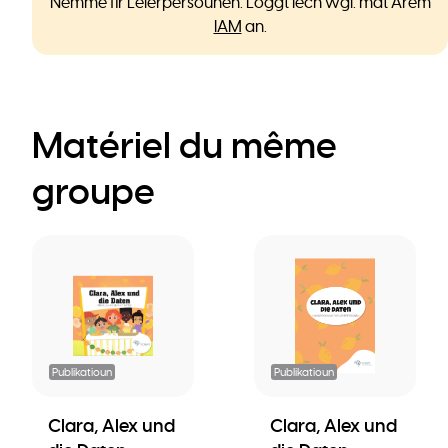
Nëmme fir Léierpersounen. Loggt Iech wgl. mat Ärem
IAM
an.
Matériel du même
groupe
Publikatioun
Publikatioun
Clara, Alex und
Clara, Alex und