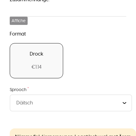
Affiche
Format
Drock
€1.14
*
Sprooch