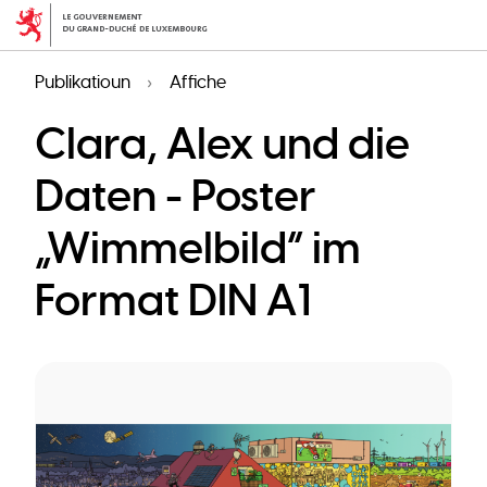
Skip
to
main
Publikatioun
Affiche
content
Clara, Alex und die
Daten - Poster
„Wimmelbild” im
Format DIN A1