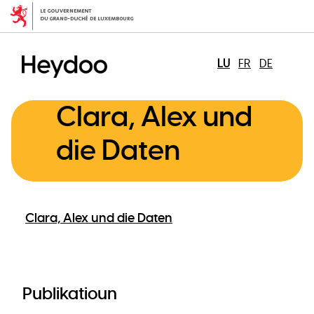
Skip
to
main
content
LU
FR
DE
Clara, Alex und
die Daten
Clara, Alex und die Daten
Publikatioun