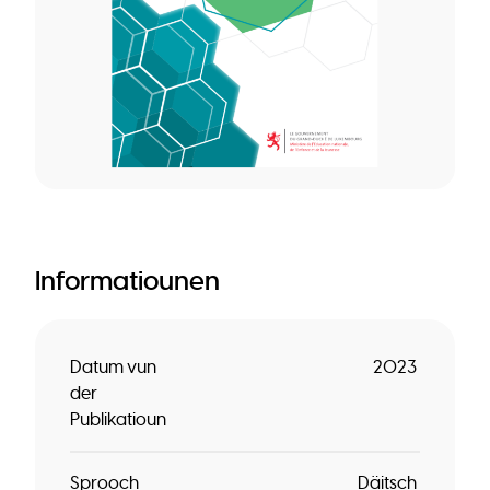
Informatiounen
Datum vun
2023
der
Publikatioun
Sprooch
Däitsch