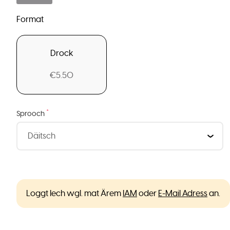
Format
Drock
€5.50
*
Sprooch
Loggt Iech wgl. mat Ärem
IAM
oder
E-Mail Adress
an.