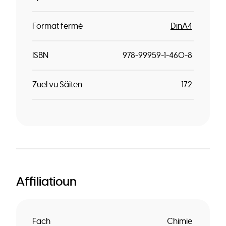
Format fermé
DinA4
ISBN
978-99959-1-460-8
Zuel vu Säiten
172
Affiliatioun
Fach
Chimie