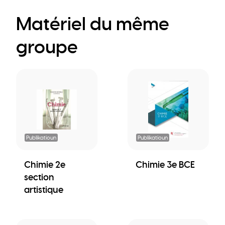
Matériel du même
groupe
Publikatioun
Publikatioun
Chimie 2e
Chimie 3e BCE
section
artistique