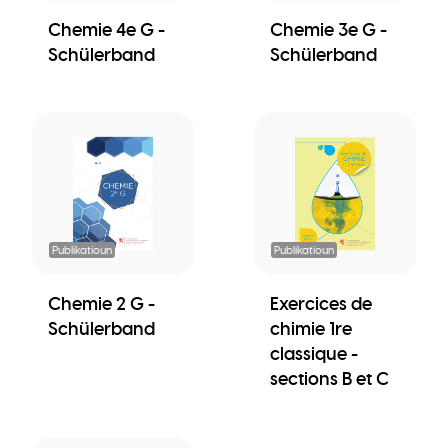
Chemie 4e G -
Chemie 3e G -
Schülerband
Schülerband
Publikatioun
Publikatioun
Chemie 2 G -
Exercices de
Schülerband
chimie 1re
classique -
sections B et C