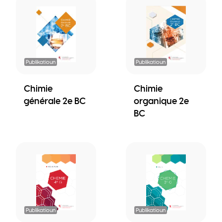
Publikatioun
Publikatioun
Chimie
Chimie
générale 2e BC
organique 2e
BC
Publikatioun
Publikatioun