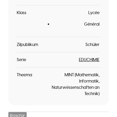
Klass
Lycée
Général
Zilpublikum
Schüler
Serie
EDUCHIMIE
Theema
MINT (Mathematik,
Informatik,
Naturwëssenschaften an
Technik)
Broschür