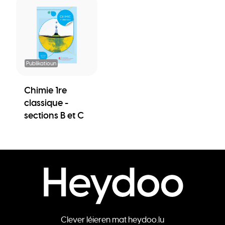
Publikatioun
Chimie 1re
classique -
sections B et C
Clever léieren mat heydoo.lu