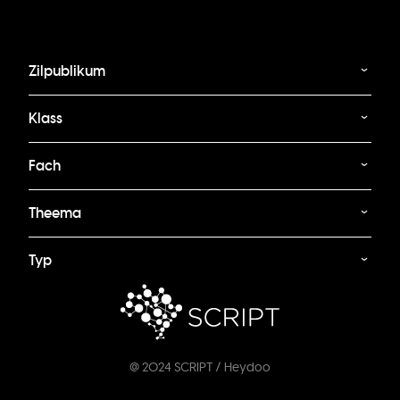
Zilpublikum
Klass
Fach
Theema
Typ
@ 2024 SCRIPT / Heydoo