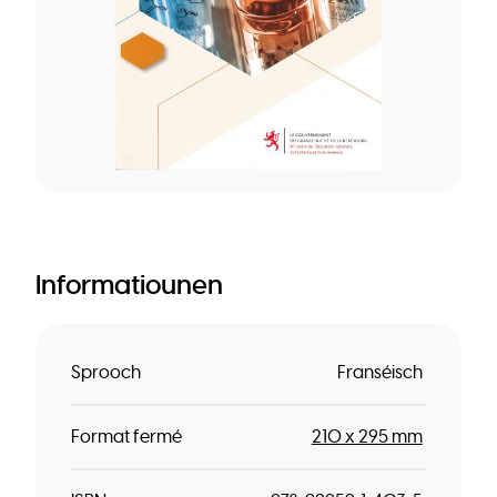
Informatiounen
Sprooch
Franséisch
Format fermé
210 x 295 mm