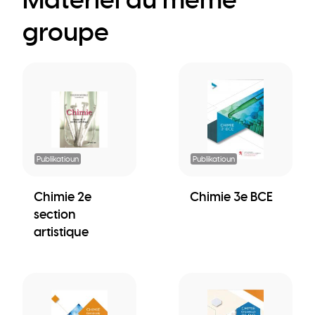
groupe
Publikatioun
Publikatioun
Chimie 2e
Chimie 3e BCE
section
artistique