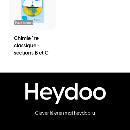
Publikatioun
Chimie 1re
classique -
sections B et C
Clever léieren mat heydoo.lu