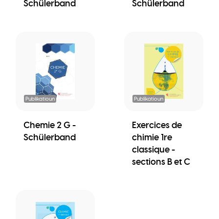
Schülerband
Schülerband
Publikatioun
Publikatioun
Chemie 2 G -
Exercices de
Schülerband
chimie 1re
classique -
sections B et C