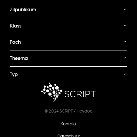
Zilpublikum
Klass
Fach
Theema
Typ
@ 2024 SCRIPT / Heydoo
Footer
Kontakt
menu
Dateschutz