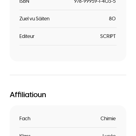
ISBN
978-99959-1-403-5
Zuel vu Säiten
80
Editeur
SCRIPT
Affiliatioun
Fach
Chimie