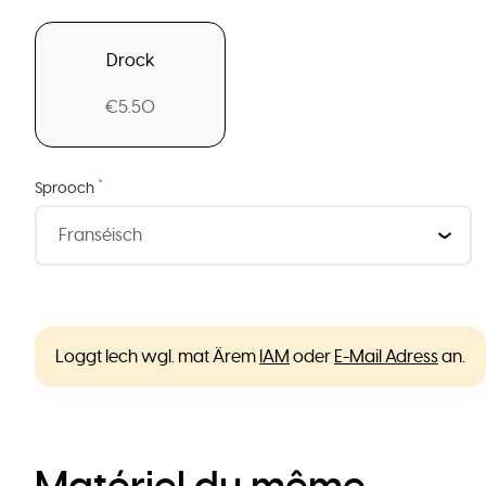
Drock
€5.50
*
Sprooch
Loggt Iech wgl. mat Ärem
IAM
oder
E-Mail Adress
an.
Matériel du même