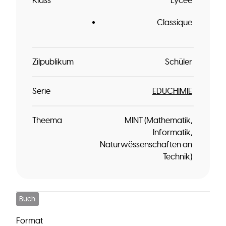
Klass
Lycée
Classique
Zilpublikum
Schüler
Serie
EDUCHIMIE
Theema
MINT (Mathematik,
Informatik,
Naturwëssenschaften an
Technik)
Buch
Format