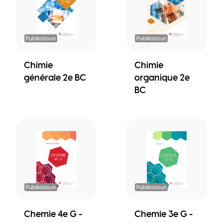
Publikatioun
Publikatioun
Chimie
Chimie
générale 2e BC
organique 2e
BC
Publikatioun
Publikatioun
Chemie 4e G -
Chemie 3e G -