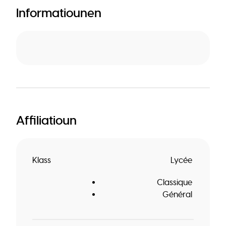
Informatiounen
Affiliatioun
Klass
Lycée
Classique
Général