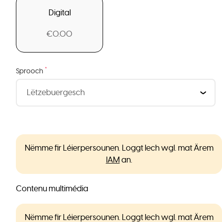
Digital
€0.00
*
Sprooch
Nëmme fir Léierpersounen. Loggt Iech wgl. mat Ärem
IAM
an.
Contenu multimédia
Nëmme fir Léierpersounen. Loggt Iech wgl. mat Ärem