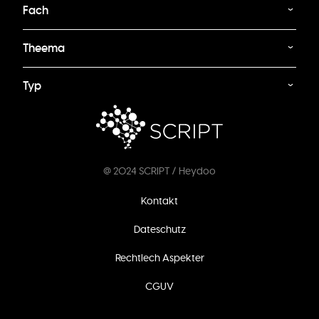
Fach
Theema
Typ
@ 2024 SCRIPT / Heydoo
Footer
Kontakt
menu
Dateschutz
Rechtlech Aspekter
CGUV