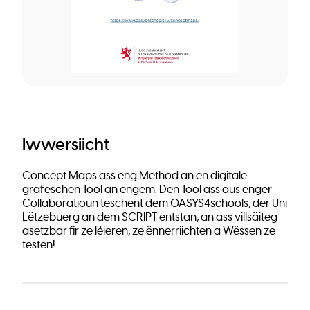
Iwwersiicht
Concept Maps ass eng Method an en digitale
grafeschen Tool an engem. Den Tool ass aus enger
Collaboratioun tëschent dem OASYS4schools, der Uni
Lëtzebuerg an dem SCRIPT entstan, an ass villsäiteg
asetzbar fir ze léieren, ze ënnerriichten a Wëssen ze
testen!