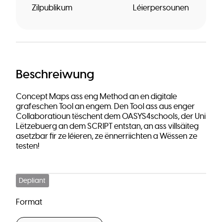
Zilpublikum
Léierpersounen
Beschreiwung
Concept Maps ass eng Method an en digitale
grafeschen Tool an engem. Den Tool ass aus enger
Collaboratioun tëschent dem OASYS4schools, der Uni
Lëtzebuerg an dem SCRIPT entstan, an ass villsäiteg
asetzbar fir ze léieren, ze ënnerriichten a Wëssen ze
testen!
Depliant
Format