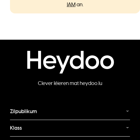
IAM
an.
Clever léieren mat heydoo.lu
Zilpublikum
Klass