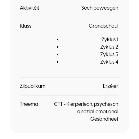
Aktivitéit
Sech beweegen
Klass
Grondschoul
Zyklus 1
Zyklus 2
Zyklus 3
Zyklus 4
Zilpublikum
Erzéier
Theema
CTT - Kierperlech, psychesch
a sozial-emotional
Gesondheet