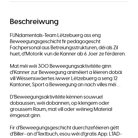
Beschreiwung
FUNdamentals-Team Lëtzebuerg ass eng
Beweegungsgeschicht fir pedagogescht
Fachpersonal aus Betreiungsstrukturen, déi als Zil
huet, d’Motorik vun de Kanner ab 6 Joer ze fërderen.
Mat méi wéi 300 Beweegungsaktivitéite ginn
d’Kanner zur Beweegung animéiert a léieren dobäi
vill Wëssenswäertes iwwer Lëtzebuerg a seng 12
Kantoner, Sport a Beweegung an nach villes méi …
D’Beweegungsaktivitéite kënnen souwuel
dobaussen, wéi dobannen, op klengem oder
groussem Raum, mat vill oder wéineg Material
ëmgesat ginn.
Fir d’Beweegungsgeschicht duerchzeféieren gëtt
d’Biller- an d’Textbuch, esou wéi d’gratis App: LTAD-