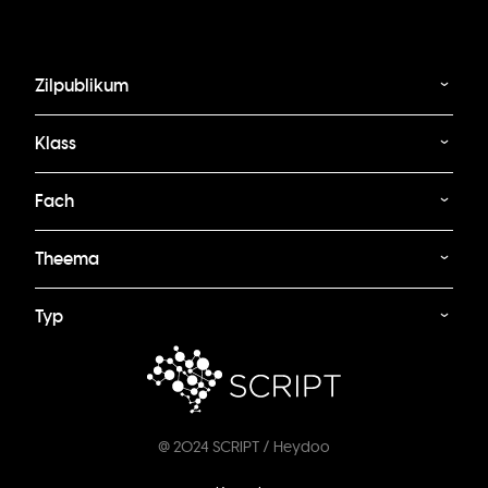
Zilpublikum
Klass
Fach
Theema
Typ
@ 2024 SCRIPT / Heydoo