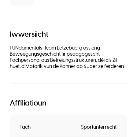
Iwwersiicht
FUNdamentals-Team Lëtzebuerg ass eng
Beweegungsgeschicht fir pedagogescht
Fachpersonal aus Betreiungsstrukturen, déi als Zil
huet, d’Motorik vun de Kanner ab 6 Joer ze fërderen.
Affiliatioun
Fach
Sportunterrecht