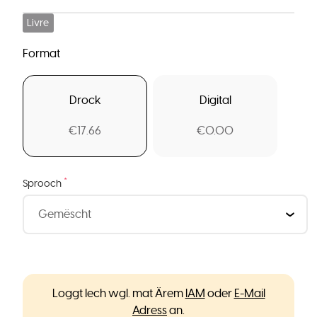
Livre
Format
Drock
Digital
€17.66
€0.00
*
Sprooch
Loggt Iech wgl. mat Ärem
IAM
oder
E-Mail
Adress
an.