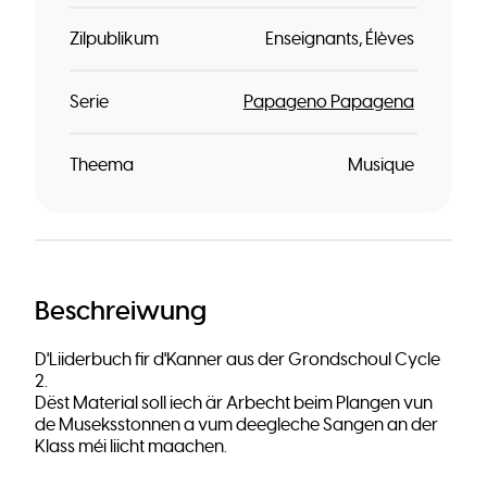
Zilpublikum
Enseignants
Élèves
Serie
Papageno Papagena
Theema
Musique
Beschreiwung
D'Liiderbuch fir d'Kanner aus der Grondschoul Cycle
2.
Dëst Material soll iech är Arbecht beim Plangen vun
de Museksstonnen a vum deegleche Sangen an der
Klass méi liicht maachen.