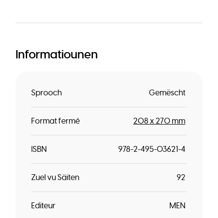
Informatiounen
Sprooch
Gemëscht
Format fermé
208 x 270 mm
ISBN
978-2-495-03621-4
Zuel vu Säiten
92
Editeur
MEN