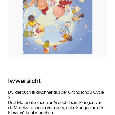
Iwwersiicht
D'Liiderbuch fir d'Kanner aus der Grondschoul Cycle
2.
Dëst Material soll iech är Arbecht beim Plangen vun
de Museksstonnen a vum deegleche Sangen an der
Klass méi liicht maachen.