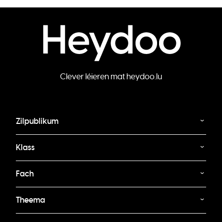
Clever léieren mat heydoo.lu
Zilpublikum
Klass
Fach
Theema