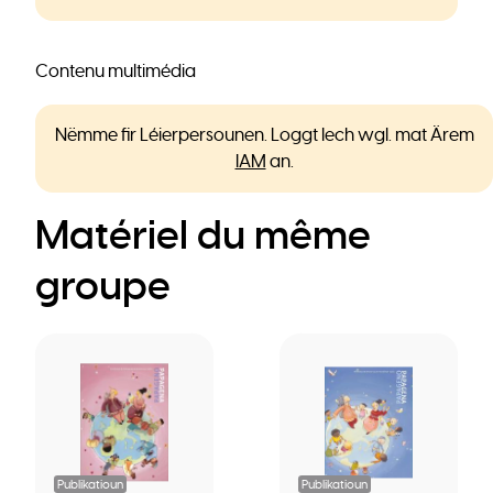
Contenu multimédia
Nëmme fir Léierpersounen. Loggt Iech wgl. mat Ärem
IAM
an.
Matériel du même
groupe
Publikatioun
Publikatioun