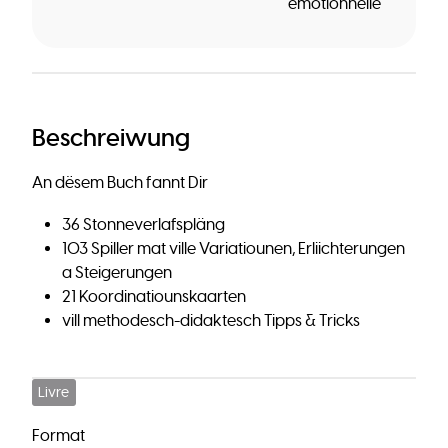
émotionnelle
Beschreiwung
An dësem Buch fannt Dir
36 Stonneverlafspläng
103 Spiller mat ville Variatiounen, Erliichterungen
a Steigerungen
21 Koordinatiounskaarten
vill methodesch-didaktesch Tipps & Tricks
Livre
Format