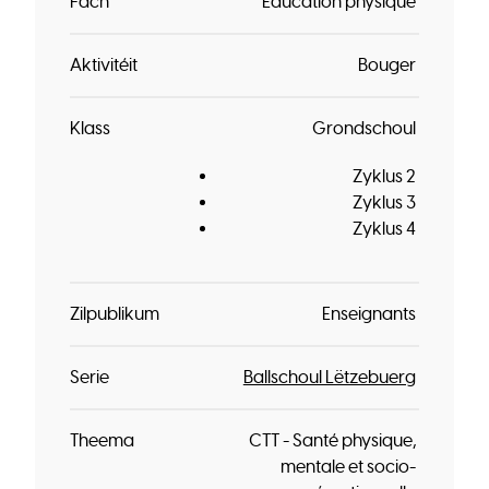
Fach
Éducation physique
Aktivitéit
Bouger
Klass
Grondschoul
Zyklus 2
Zyklus 3
Zyklus 4
Zilpublikum
Enseignants
Serie
Ballschoul Lëtzebuerg
Theema
CTT - Santé physique,
mentale et socio-