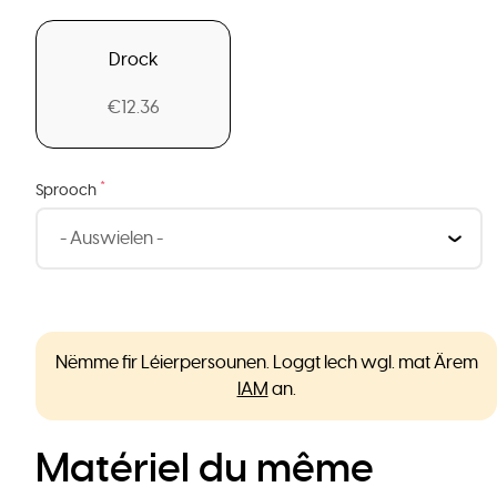
Drock
€12.36
*
Sprooch
Nëmme fir Léierpersounen. Loggt Iech wgl. mat Ärem
IAM
an.
Matériel du même