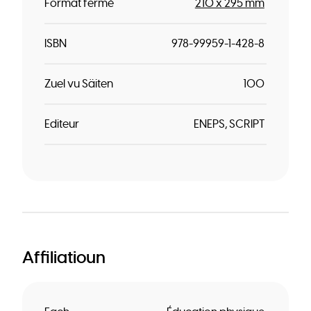
Format fermé
210 x 295 mm
ISBN
978-99959-1-428-8
Zuel vu Säiten
100
Editeur
ENEPS
SCRIPT
Affiliatioun