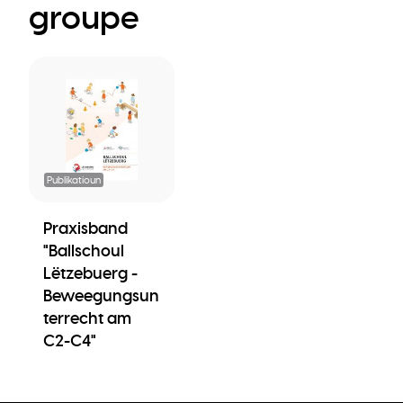
groupe
Publikatioun
Praxisband
"Ballschoul
Lëtzebuerg -
Beweegungsun
terrecht am
C2-C4"