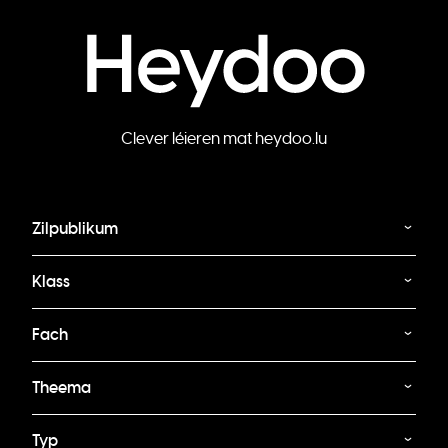
Clever léieren mat heydoo.lu
Zilpublikum
Klass
Fach
Theema
Typ