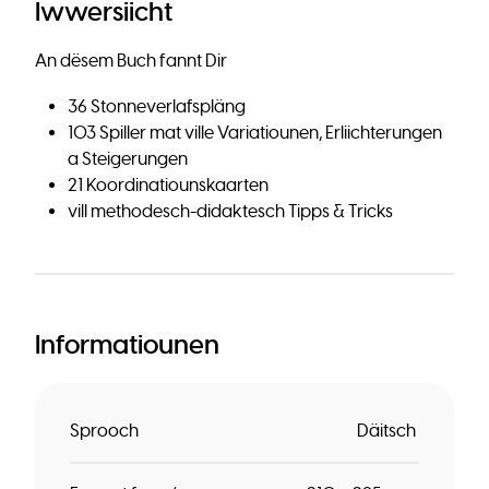
Iwwersiicht
An dësem Buch fannt Dir
36 Stonneverlafspläng
103 Spiller mat ville Variatiounen, Erliichterungen
a Steigerungen
21 Koordinatiounskaarten
vill methodesch-didaktesch Tipps & Tricks
Informatiounen
Sprooch
Däitsch