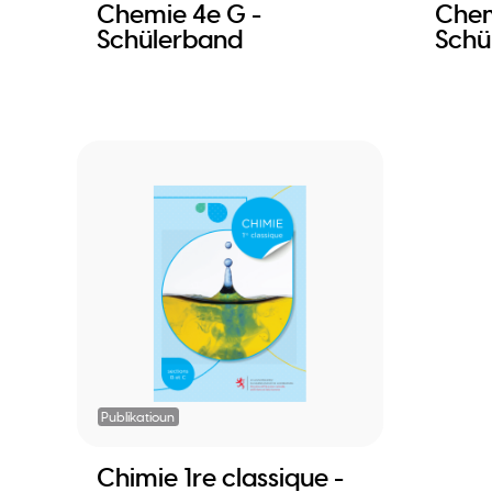
Chemie 4e G -
Chem
Schülerband
Schü
Publikatioun
Chimie 1re classique -