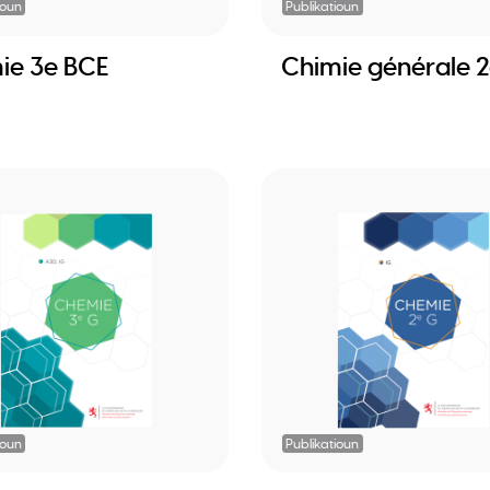
ioun
Publikatioun
ie 3e BCE
Chimie générale 
ioun
Publikatioun