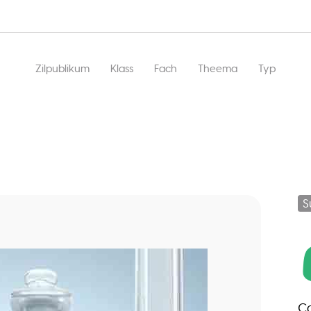
Main
Zilpublikum
Klass
Fach
Theema
Typ
navigation
S
Co