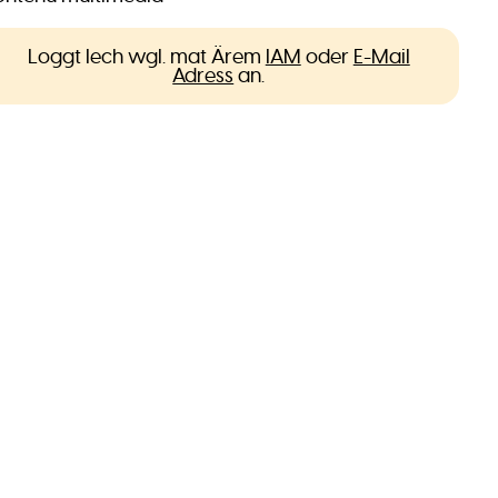
Loggt Iech wgl. mat Ärem
IAM
oder
E-Mail
Adress
an.