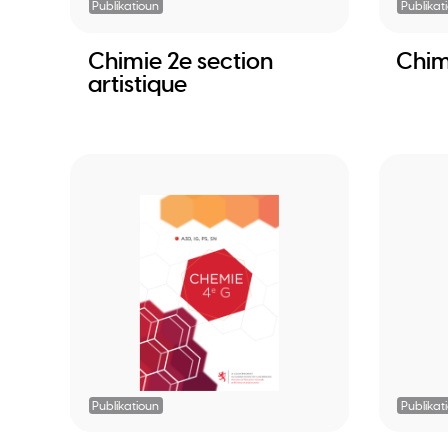
Publikatioun
Publikat
Chimie 2e section
Chim
artistique
Publikatioun
Publikat