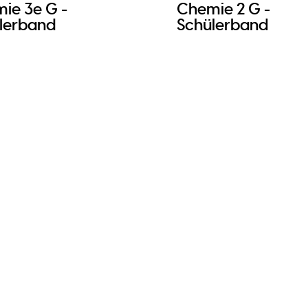
ie 3e G -
Chemie 2 G -
lerband
Schülerband