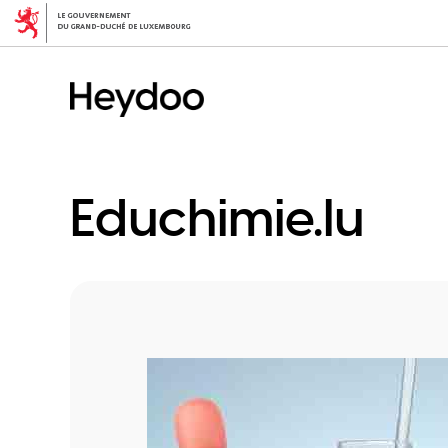
Skip
to
main
content
Educhimie.lu