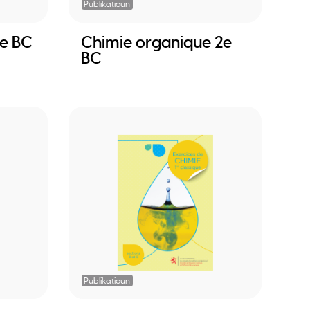
Publikatioun
2e BC
Chimie organique 2e
BC
Publikatioun