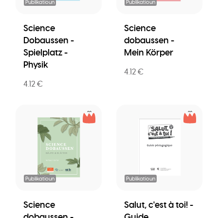
Publikatioun
Publikatioun
Science
Science
Dobaussen -
dobaussen -
Spielplatz -
Mein Körper
Physik
4.12 €
4.12 €
Publikatioun
Publikatioun
Science
Salut, c'est à toi! -
dobaussen -
Guide