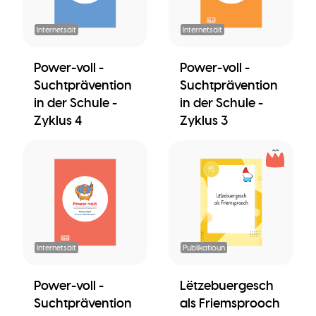
Internetsäit
Internetsäit
Power-voll -
Power-voll -
Suchtprävention
Suchtprävention
in der Schule -
in der Schule -
Zyklus 4
Zyklus 3
Internetsäit
Publikatioun
Power-voll -
Lëtzebuergesch
Suchtprävention
als Friemsprooch