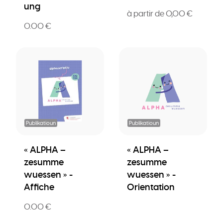
ung
à partir de 0,00 €
0.00 €
Publikatioun
Publikatioun
« ALPHA –
« ALPHA –
zesumme
zesumme
wuessen » -
wuessen » -
Affiche
Orientation
0.00 €