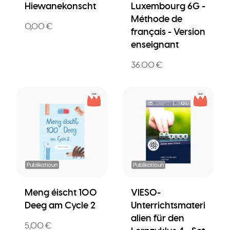
Hiewanekonscht
Luxembourg 6G -
Méthode de
0,00 €
français - Version
enseignant
36.00 €
Publikatioun
Publikatioun
Meng éischt 100
VIESO-
Deeg am Cycle 2
Unterrichtsmateri
alien für den
5,00 €