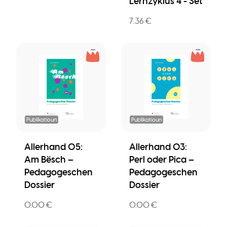
Lernzyklus 4 - Set
7.36 €
Publikatioun
Publikatioun
Allerhand 05:
Allerhand 03:
Am Bësch –
Perl oder Pica –
Pedagogeschen
Pedagogeschen
Dossier
Dossier
0.00 €
0.00 €