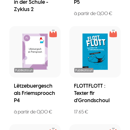
in der Schule -
P5
Zyklus 2
à partir de 0,00 €
Publikatioun
Publikatioun
Lëtzebuergesch
FLOTTFLOTT :
als Friemsprooch
Texter fir
P4
d'Grondschoul
à partir de 0,00 €
17.65 €