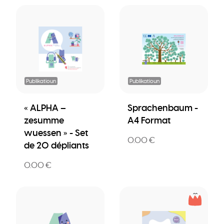
Publikatioun
Publikatioun
« ALPHA –
Sprachenbaum -
zesumme
A4 Format
wuessen » - Set
0.00 €
de 20 dépliants
0.00 €