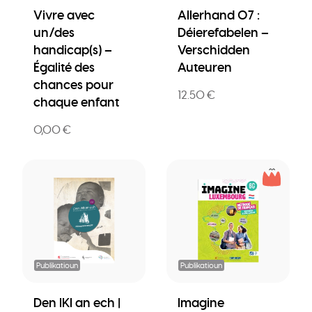
Vivre avec
Allerhand 07 :
un/des
Déierefabelen –
handicap(s) –
Verschidden
Égalité des
Auteuren
chances pour
12.50 €
chaque enfant
0,00 €
Publikatioun
Publikatioun
Den IKI an ech |
Imagine