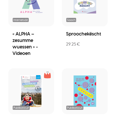
Internetsäit
Saach
« ALPHA –
Sproochekëscht
zesumme
29.25 €
wuessen » -
Videoen
Publikatioun
Publikatioun