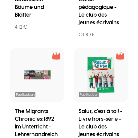
Bäume und
pédagogique -
Blätter
Le club des
jeunes écrivains
4.12 €
0.00 €
Publikatioun
Publikatioun
The Migrants
Salut, c'est à toi! -
Chronicles:1892
Livre hors-série -
im Unterricht -
Le club des
Lehrerhandreich
jeunes écrivains