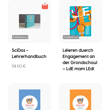
Publikatioun
Publikatioun
SciDos -
Léieren duerch
Lehrerhandbuch
Engagement an
der Grondschoul
58.50 €
– LdE mam LEdi