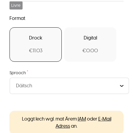
Livre
Format
Drock
Digital
€11.03
€0.00
*
Sprooch
Loggt Iech wgl. mat Ärem
IAM
oder
E-Mail
Adress
an.