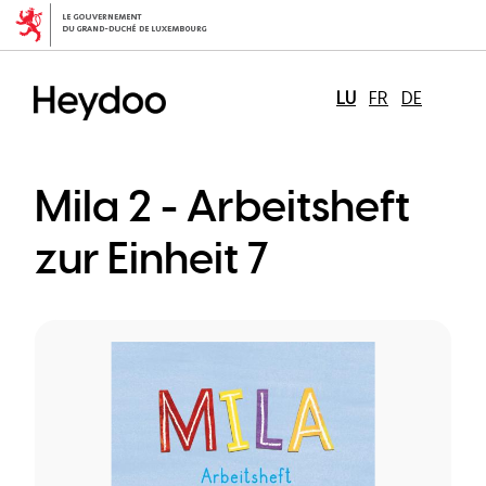
Skip
to
main
content
LU
FR
DE
Mila 2 - Arbeitsheft
zur Einheit 7