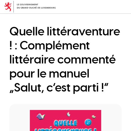
Skip
to
main
content
Quelle littéraventure
! : Complément
littéraire commenté
pour le manuel
„Salut, c’est parti !“