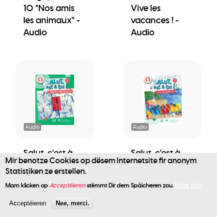
10 "Nos amis
Vive les
les animaux" -
vacances ! -
Audio
Audio
Audio
Audio
Salut, c'est à
Salut, c'est à
Mir benotze Cookies op dësem Internetsite fir anonym
toi! - Livre 2 -
toi! - Cahier 1 -
Statistiken ze erstellen.
User
Mystère et
Vive les
Mam klicken op
Acceptéieren
stëmmt Dir dem Späicheren zou.
More info
boule de
vacances ! -
account
gomme ! -
Audio
Acceptéieren
Nee, merci.
Audio