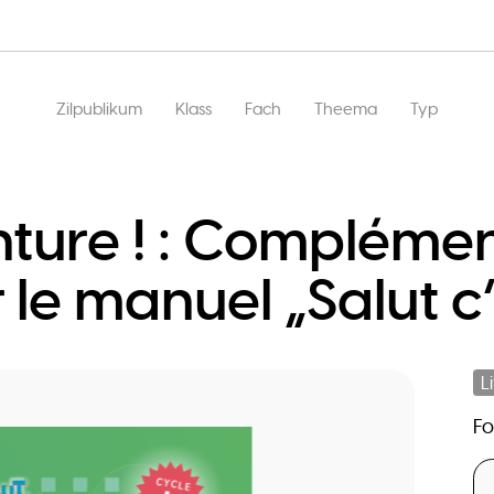
Main
Zilpublikum
Klass
Fach
Theema
Typ
navigation
nture ! : Complément
 manuel „Salut c’es
L
F