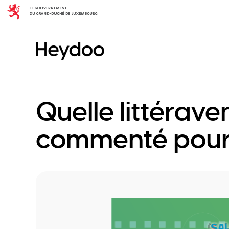
Skip
to
main
content
Quelle littérave
commenté pour le