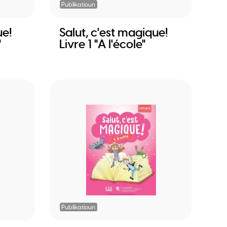
Publikatioun
ue!
Salut, c'est magique!
"
Livre 1 "A l'école"
Publikatioun