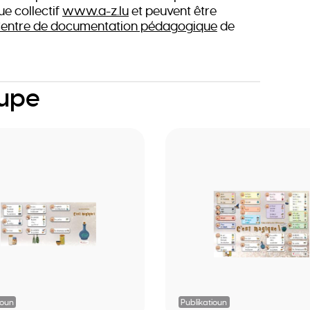
ue collectif
www.a-z.lu
et peuvent être
entre de documentation pédagogique
de
oupe
ioun
Publikatioun