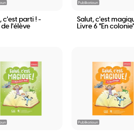
ioun
Publikatioun
 c'est parti ! -
Salut, c'est magiq
 de l'élève
Livre 6 "En colonie
ioun
Publikatioun