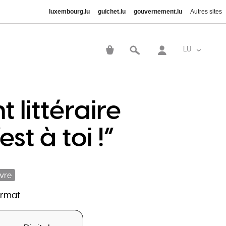
luxembourg.lu
guichet.lu
gouvernement.lu
Autres sites
User
account
LU
List addi
menu
 littéraire
t à toi !“
ivre
ormat