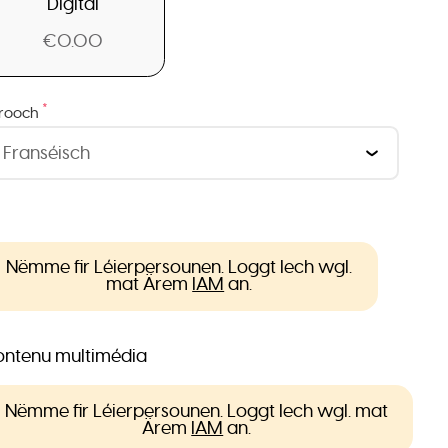
Digital
€0.00
*
rooch
Nëmme fir Léierpersounen. Loggt Iech wgl.
mat Ärem
IAM
an.
ntenu multimédia
Nëmme fir Léierpersounen. Loggt Iech wgl. mat
Ärem
IAM
an.