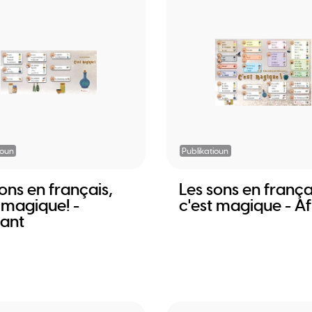
ioun
Publikatioun
ons en français,
Les sons en frança
 magique! -
c'est magique - Af
iant