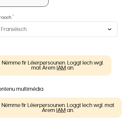
*
rooch
Nëmme fir Léierpersounen. Loggt Iech wgl.
mat Ärem
IAM
an.
ntenu multimédia
Nëmme fir Léierpersounen. Loggt Iech wgl. mat
Ärem
IAM
an.