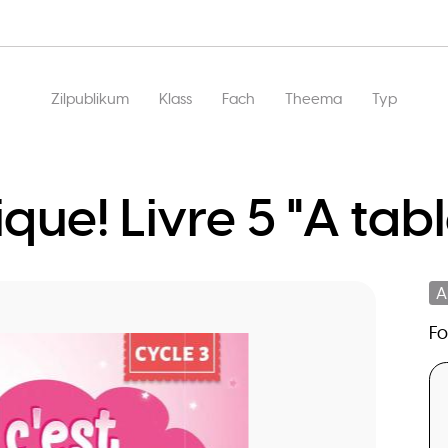
Main
Zilpublikum
Klass
Fach
Theema
Typ
navigation
ique! Livre 5 "A tabl
A
F