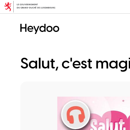
Skip
to
main
content
Salut, c'est mag