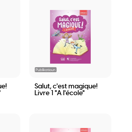
Publikatioun
ue!
Salut, c'est magique!
"
Livre 1 "A l'école"